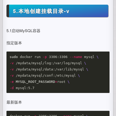
5.本地创建挂载目录-v
5.1启动MySQL容器
指定版本
sudo 
docker run 
-p
 3306:3306 
--name
 mysql 
\
-v
 /mydata/mysql/log:/var/log/mysql 
\
-v
 /mydata/mysql/data:/var/lib/mysql 
\
-v
 /mydata/mysql/conf:/etc/mysql 
\
-e
MYSQL_ROOT_PASSWORD
=
root 
\
-d
最新版本