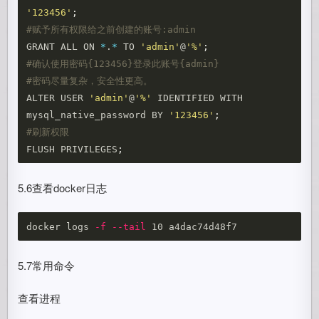
'123456'
;
#赋予所有权限给之前创建的账号:admin
GRANT ALL ON 
*
.
*
 TO 
'admin'
@
'%'
;
#确认使用密码{123456}登录此账号{admin}
#密码尽量复杂，安全性更高。
ALTER USER 
'admin'
@
'%'
 IDENTIFIED WITH 
mysql_native_password BY 
'123456'
;
#刷新权限
FLUSH PRIVILEGES
;
5.6查看docker日志
docker logs 
-f
--tail
5.7常用命令
查看进程