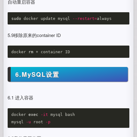
自动重启容器
sudo 
docker update mysql 
--restart
=
5.9移除原来的container ID
docker 
rm
6.MySQL设置
6.1 进入容器
docker 
exec
-it
 mysql bash

mysql 
-u
 root 
-p