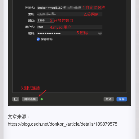
文章来源：
https://blog.csdn.net/donkor_/article/details/139879575