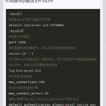
6.5创建msyql配置文件 my.cnf
[
#设置mysql客户端默认字符集
default-character-set
=
[
#设置3306端口
port
=
#配置服务器的服务号，具备日后需要集群做准备
server-id 
=
#开启MySQL数据库的二进制日志，用于记录用户对数据库的操作
SQL语句，具备日后需要集群做准备
log-bin
=
#允许最大连接数
max_connections
=
#允许连接失败的次数
max_connect_errors
=
#默认使用“mysql_native_password”插件认证
default_authentication_plugin
=
mysql_native_pas