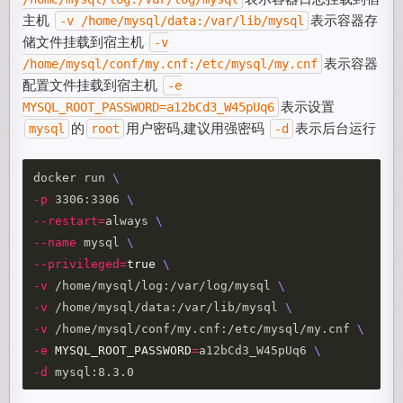
主机
表示容器存
-v /home/mysql/data:/var/lib/mysql
储文件挂载到宿主机
-v
表示容器
/home/mysql/conf/my.cnf:/etc/mysql/my.cnf
配置文件挂载到宿主机
-e
表示设置
MYSQL_ROOT_PASSWORD=a12bCd3_W45pUq6
的
用户密码,建议用强密码
表示后台运行
mysql
root
-d
docker run 
\
-p
 3306:3306 
\
--restart
=
always 
\
--name
 mysql 
\
--privileged
=
true
\
-v
 /home/mysql/log:/var/log/mysql 
\
-v
 /home/mysql/data:/var/lib/mysql 
\
-v
 /home/mysql/conf/my.cnf:/etc/mysql/my.cnf 
\
-e
MYSQL_ROOT_PASSWORD
=
a12bCd3_W45pUq6 
\
-d