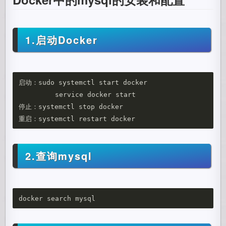
1.启动Docker
启动：sudo systemctl start docker

	 service docker start

停止：systemctl stop docker

2.查询mysql