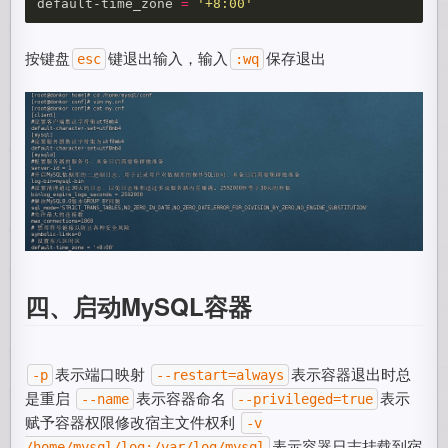
default-time_zone 
=
'+8:00'
按键盘
键退出输入，输入
保存退出
esc
:wq
四、启动MySQL容器
表示端口映射
表示容器退出时总
-p
--restart=always
是重启
表示容器命名
表示
--name
--privileged=true
赋予容器权限修改宿主文件权利
-v
表示容器日志挂载到宿
/home/mysql/log:/var/log/mysql