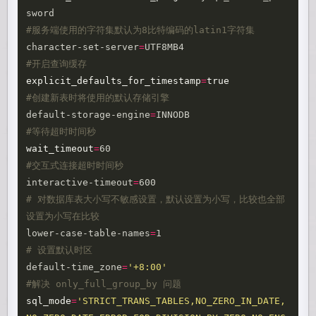
#服务端使用的字符集默认为8比特编码的latin1字符集
character-set-server
=
#开启查询缓存
explicit_defaults_for_timestamp
=
true
#创建新表时将使用的默认存储引擎
default-storage-engine
=
#等待超时时间秒
wait_timeout
=
#交互式连接超时时间秒
interactive-timeout
=
# 对数据库表大小写不敏感设置，默认设置为小写，比较也全部
设置为小写在比较
lower-case-table-names
=
# 设置默认时区
default-time_zone
=
'+8:00'
#解决 only_full_group_by 问题
sql_mode
=
'STRICT_TRANS_TABLES,NO_ZERO_IN_DATE,