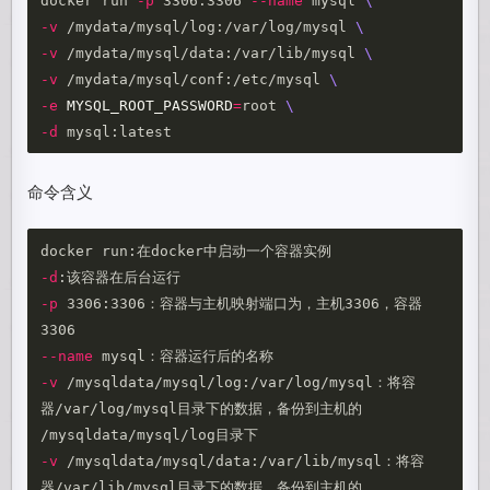
docker run 
-p
 3306:3306 
--name
 mysql 
\
-v
 /mydata/mysql/log:/var/log/mysql 
\
-v
 /mydata/mysql/data:/var/lib/mysql 
\
-v
 /mydata/mysql/conf:/etc/mysql 
\
-e
MYSQL_ROOT_PASSWORD
=
root 
\
-d
命令含义
-d
-p
 3306:3306：容器与主机映射端口为，主机3306，容器
--name
-v
 /mysqldata/mysql/log:/var/log/mysql：将容
器/var/log/mysql目录下的数据，备份到主机的 
-v
 /mysqldata/mysql/data:/var/lib/mysql：将容
器/var/lib/mysql目录下的数据，备份到主机的 