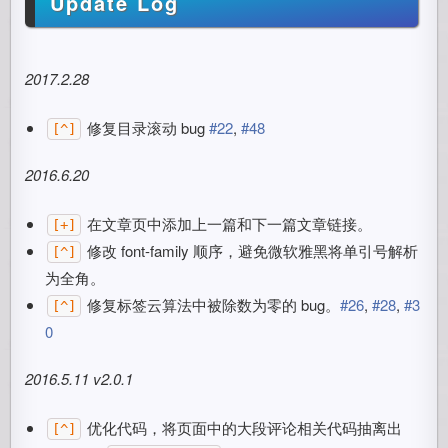
Update Log
2017.2.28
修复目录滚动 bug
#22
,
#48
[^]
2016.6.20
在文章页中添加上一篇和下一篇文章链接。
[+]
修改 font-family 顺序，避免微软雅黑将单引号解析
[^]
为全角。
修复标签云算法中被除数为零的 bug。
#26
,
#28
,
#3
[^]
0
2016.5.11 v2.0.1
优化代码，将页面中的大段评论相关代码抽离出
[^]