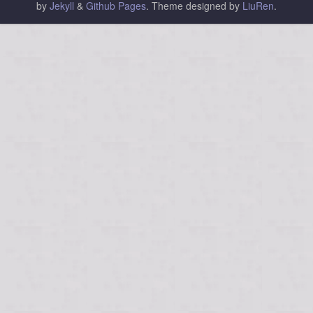
by
Jekyll
&
Github Pages
.
Theme designed by
LiuRen
.