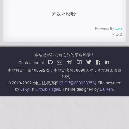
来发评论吧~
Powered By
Valine
v1.5.2
本站记录我前端之旅的沿途风景！
Contact me at:
本站总访问量
100592
次，本站访客数
76090
人次，本文总阅读量
149
次
© 2019-2022 刘仁 版权所有
琼ICP备20000635号
Site powered
by
Jekyll
&
Github Pages
.
Theme designed by
LiuRen
.