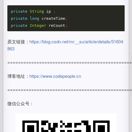
private
String
ip
;
private
long
createTime
;
private
Integer
reCount
;
原文链接：
https://blog.csdn.net/mr__su/article/details/51604
863
==============================================
博客地址：
https://www.codepeople.cn
==============================================
微信公众号：