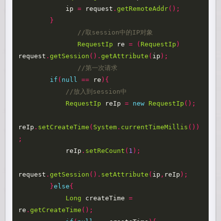
ip
=
request
.
getRemoteAddr
();
}
//取session中的IP对象
RequestIp
re
=
(
RequestIp
)
request
.
getSession
().
getAttribute
(
ip
);
//第一次请求
if
(
null
==
re
){
//放入到session中
RequestIp
reIp
=
new
RequestIp
();
reIp
.
setCreateTime
(
System
.
currentTimeMillis
())
;
reIp
.
setReCount
(
1
);
request
.
getSession
().
setAttribute
(
ip
,
reIp
);
}
else
{
Long
createTime
=
re
.
getCreateTime
();