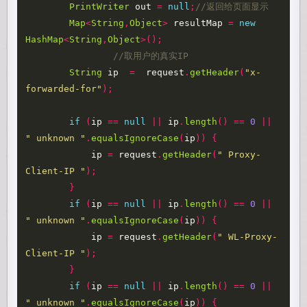
PrintWriter
out
=
null
;
//返回给页面显示
Map
<
String
,
Object
>
resultMap
=
new
HashMap
<
String
,
Object
>();
//取用户的真实IP
String
ip
=
request
.
getHeader
(
"x-
forwarded-for"
);
if
(
ip
==
null
||
ip
.
length
()
==
0
||
" unknown "
.
equalsIgnoreCase
(
ip
))
{
ip
=
request
.
getHeader
(
" Proxy-
Client-IP "
);
}
if
(
ip
==
null
||
ip
.
length
()
==
0
||
" unknown "
.
equalsIgnoreCase
(
ip
))
{
ip
=
request
.
getHeader
(
" WL-Proxy-
Client-IP "
);
}
if
(
ip
==
null
||
ip
.
length
()
==
0
||
" unknown "
.
equalsIgnoreCase
(
ip
))
{