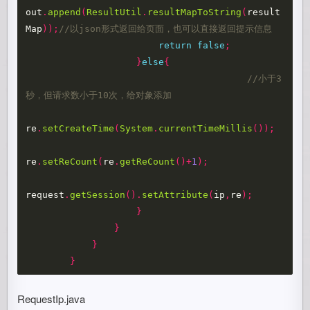
out
.
append
(
ResultUtil
.
resultMapToString
(
result
Map
));
//以json形式返回给页面，也可以直接返回提示信息
return
false
;
}
else
{
//小于3
秒，但请求数小于10次，给对象添加
re
.
setCreateTime
(
System
.
currentTimeMillis
());
re
.
setReCount
(
re
.
getReCount
()+
1
);
request
.
getSession
().
setAttribute
(
ip
,
re
);
}
}
}
}
RequestIp.java