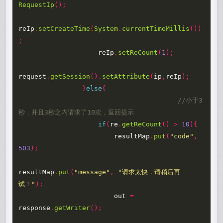
RequestIp
();
reIp
.
setCreateTime
(
System
.
currentTimeMillis
())
;
reIp
.
setReCount
(
1
);
request
.
getSession
().
setAttribute
(
ip
,
reIp
);
}
else
{
//小于3
秒，并且3秒之内请求了10次，返回提示
if
(
re
.
getReCount
()
>
10
){
resultMap
.
put
(
"code"
,
503
);
resultMap
.
put
(
"message"
,
"请求太快，请稍后再
试！"
);
out
=
response
.
getWriter
();