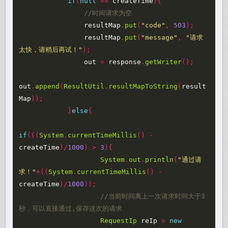
if
(
null
==
createTime
){
//时间请求为空
resultMap
.
put
(
"code"
,
503
);
resultMap
.
put
(
"message"
,
"请求
太快，请稍后再试！"
);
out
=
response
.
getWriter
();
out
.
append
(
ResultUtil
.
resultMapToString
(
result
Map
));
}
else
{
if
(((
System
.
currentTimeMillis
()
-
createTime
)/
1000
)
>
3
){
System
.
out
.
println
(
"通过请
求！"
+((
System
.
currentTimeMillis
()
-
createTime
)/
1000
));
//当前时间离上一次请求时间大于3
秒，可以直接通过,保存这次的请求
RequestIp
reIp
=
new