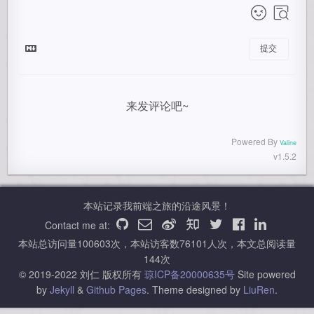
提交
来发评论吧~
Powered By
Valine
v1.5.2
本站记录我前端之旅的沿途风景！
Contact me at:
本站总访问量
100603
次，本站访客数
76101
人次，本文总阅读量
144
次
© 2019-2022 刘仁 版权所有
琼ICP备20000635号
Site powered
by
Jekyll
&
Github Pages
.
Theme designed by
LiuRen
.