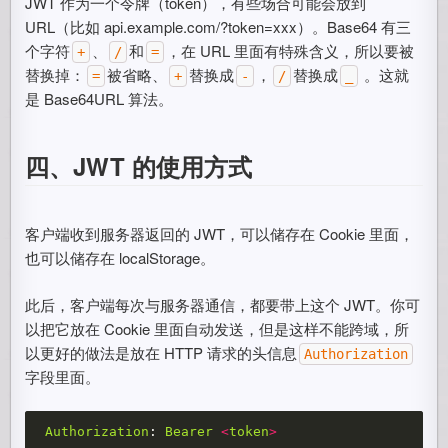
JWT 作为一个令牌（token），有些场合可能会放到
URL（比如 api.example.com/?token=xxx）。Base64 有三
个字符
、
和
，在 URL 里面有特殊含义，所以要被
+
/
=
替换掉：
被省略、
替换成
，
替换成
。这就
=
+
-
/
_
是 Base64URL 算法。
四、JWT 的使用方式
客户端收到服务器返回的 JWT，可以储存在 Cookie 里面，
也可以储存在 localStorage。
此后，客户端每次与服务器通信，都要带上这个 JWT。你可
以把它放在 Cookie 里面自动发送，但是这样不能跨域，所
以更好的做法是放在 HTTP 请求的头信息
Authorization
字段里面。
Authorization
:
Bearer
<
token
>