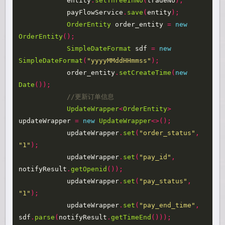
entity
.
setThreeInNo
(
tradeNo
);
payFlowService
.
save
(
entity
);
OrderEntity
order_entity
=
new
OrderEntity
();
SimpleDateFormat
sdf
=
new
SimpleDateFormat
(
"yyyyMMddHHmmss"
);
order_entity
.
setCreateTime
(
new
Date
());
//更新订单信息
UpdateWrapper
<
OrderEntity
>
updateWrapper
=
new
UpdateWrapper
<>();
updateWrapper
.
set
(
"order_status"
,
"1"
);
updateWrapper
.
set
(
"pay_id"
,
notifyResult
.
getOpenid
());
updateWrapper
.
set
(
"pay_status"
,
"1"
);
updateWrapper
.
set
(
"pay_end_time"
,
sdf
.
parse
(
notifyResult
.
getTimeEnd
()));