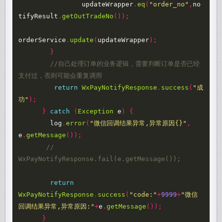
updateWrapper
.
eq
(
"order_no"
,
no
tifyResult
.
getOutTradeNo
());
orderService
.
update
(
updateWrapper
);
}
//自己处理订单的业务逻辑，需要判断订单是否已经
支付过，否则可能会重复调用
return
WxPayNotifyResponse
.
success
(
"成
功"
);
}
catch
(
Exception
e
)
{
log
.
error
(
"微信回调结果异常,异常原因{}"
,
e
.
getMessage
());
// 
WxPayNotifyResponse.fail(e.getMessage());
return
WxPayNotifyResponse
.
success
(
"code:"
+
9999
+
"微信
回调结果异常,异常原因:"
+
e
.
getMessage
());
}