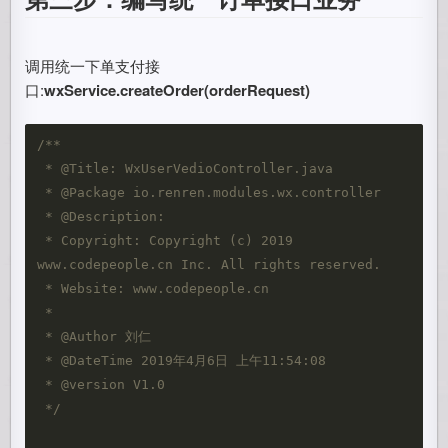
调用统一下单支付接
口:
wxService.createOrder(orderRequest)
/**

 * @Title: WxUserVedioController.java

 * @Package io.renren.modules.wx.controller

 * @Description: 

 * Copyright: Copyright (c) 2019 
www.codepeople.cn Inc. All rights reserved. 

 * Website: www.codepeople.cn

 * 

 * @Author 刘仁

 * @DateTime 2019年4月6日 上午11:54:08

 * @version V1.0

 */