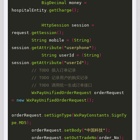
BigDecimal
money
=
hospitalEntity
.
getCharge
();
HttpSession
session
=
request
.
getSession
();
String
mobile
=
(
String
)
session
.
getAttribute
(
"userphone"
);
String
userId
=
(
String
)
session
.
getAttribute
(
"userId"
);
// TODO 插入订单记录
// TODO 记录用户的购买记录
// TODO 调用统一生成订单接口
WxPayUnifiedOrderRequest
orderRequest
=
new
WxPayUnifiedOrderRequest
();
orderRequest
.
setSignType
(
WxPayConstants
.
SignTy
pe
.
MD5
);
orderRequest
.
setBody
(
"中国科技"
);
orderRequest
.
setOutTradeNo
(
order_No
);