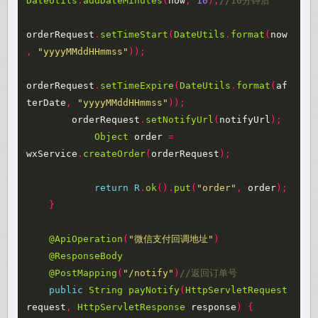
DateUtils
.
addDateMinutes
(
now
,
10
);
//10分钟后
orderRequest
.
setTimeStart
(
DateUtils
.
format
(
now
,
"yyyyMMddHHmmss"
));
orderRequest
.
setTimeExpire
(
DateUtils
.
format
(
af
terDate
,
"yyyyMMddHHmmss"
));
orderRequest
.
setNotifyUrl
(
notifyUrl
);
Object
order
=
wxService
.
createOrder
(
orderRequest
);
return
R
.
ok
().
put
(
"order"
,
order
);
}
@ApiOperation
(
"微信支付回调地址"
)
@ResponseBody
@PostMapping
(
"/notify"
)
//返回订单号
public
String
payNotify
(
HttpServletRequest
request
,
HttpServletResponse
response
)
{