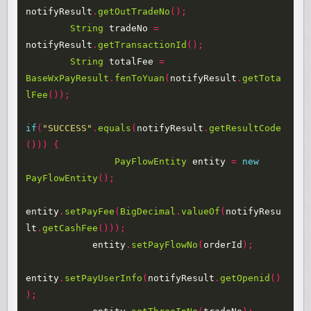
notifyResult
.
getOutTradeNo
();
String
tradeNo
=
notifyResult
.
getTransactionId
();
String
totalFee
=
BaseWxPayResult
.
fenToYuan
(
notifyResult
.
getTota
lFee
());
if
(
"SUCCESS"
.
equals
(
notifyResult
.
getResultCode
()))
{
PayFlowEntity
entity
=
new
PayFlowEntity
();
entity
.
setPayFee
(
BigDecimal
.
valueOf
(
notifyResu
lt
.
getCashFee
()));
entity
.
setPayFlowNo
(
orderId
);
entity
.
setPayUserInfo
(
notifyResult
.
getOpenid
()
);