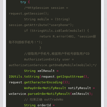
try
{
/*HttpSession session = 
request.getSession();

    	String mobile = (String) 
session.getAttribute("userphone");

    	if (StringUtils.isBlank(mobile)) {

    		return R.error(401, "session获
取不到授权手机号！");

		}

      	//获取用户手机号,根据用户手机号获取用户ID

      	AuthorizationEntity user = 
authorizationService.getOneByMobile(mobile);*/
String
xmlResult
=
IOUtils
.
toString
(
request
.
getInputStream
(),
request
.
getCharacterEncoding
());
WxPayOrderNotifyResult
notifyResult
=
wxService
.
parseOrderNotifyResult
(
xmlResult
);
// 结果正确 outTradeNo
String
orderId
=