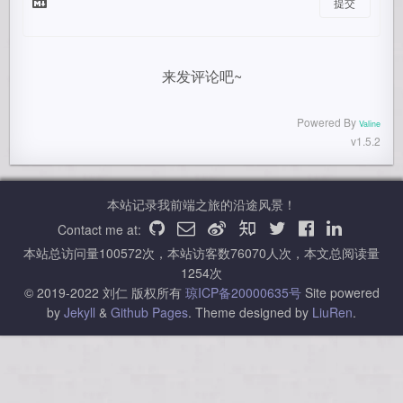
提交
来发评论吧~
Powered By
Valine
v1.5.2
本站记录我前端之旅的沿途风景！
Contact me at:
本站总访问量
100572
次，本站访客数
76070
人次，本文总阅读量
1254
次
© 2019-2022 刘仁 版权所有
琼ICP备20000635号
Site powered
by
Jekyll
&
Github Pages
.
Theme designed by
LiuRen
.