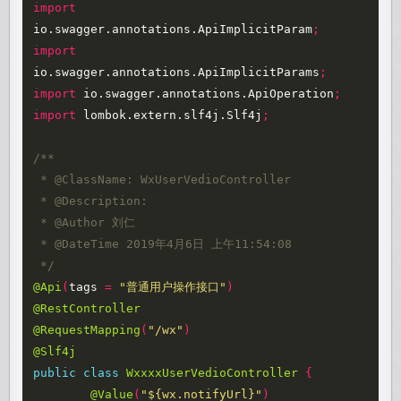
import
io.swagger.annotations.ApiImplicitParam
;
import
io.swagger.annotations.ApiImplicitParams
;
import
io.swagger.annotations.ApiOperation
;
import
lombok.extern.slf4j.Slf4j
;
/**

 * @ClassName: WxUserVedioController

 * @Description: 

 * @Author 刘仁

 * @DateTime 2019年4月6日 上午11:54:08 

 */
@Api
(
tags
=
"普通用户操作接口"
)
@RestController
@RequestMapping
(
"/wx"
)
@Slf4j
public
class
WxxxxUserVedioController
{
@Value
(
"${wx.notifyUrl}"
)