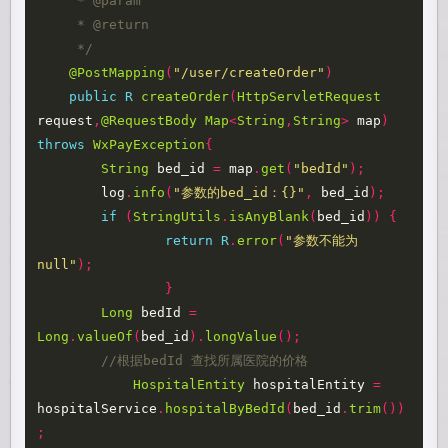
     * @param

     * @return

     */
@PostMapping
(
"/user/createOrder"
)
public
R
createOrder
(
HttpServletRequest
request
,
@RequestBody
Map
<
String
,
String
>
map
)
throws
WxPayException
{
String
bed_id
=
map
.
get
(
"bedId"
);
log
.
info
(
"参数的bed_id：{}"
,
bed_id
);
if
(
StringUtils
.
isAnyBlank
(
bed_id
))
{
return
R
.
error
(
"参数不能为
null"
);
}
Long
bedId
=
Long
.
valueOf
(
bed_id
).
longValue
();
//根据bedId 查找所属医院的价格
HospitalEntity
hospitalEntity
=
hospitalService
.
hospitalByBedId
(
bed_id
.
trim
())
;