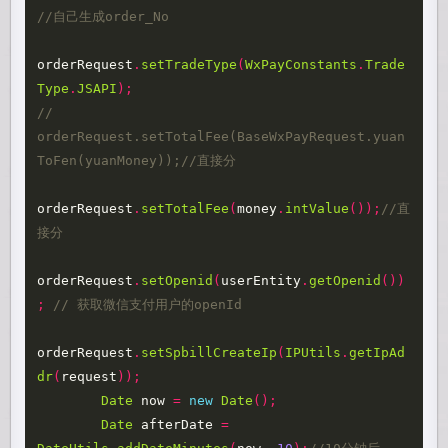
//自己生成order_No
orderRequest
.
setTradeType
(
WxPayConstants
.
Trade
Type
.
JSAPI
);
//        
orderRequest.setTotalFee(BaseWxPayRequest.yuan
ToFen(yuanMoney));//直接分
orderRequest
.
setTotalFee
(
money
.
intValue
());
//直
接分
orderRequest
.
setOpenid
(
userEntity
.
getOpenid
())
;
// 获取微信支付用户的openId
orderRequest
.
setSpbillCreateIp
(
IPUtils
.
getIpAd
dr
(
request
));
Date
now
=
new
Date
();
Date
afterDate
=