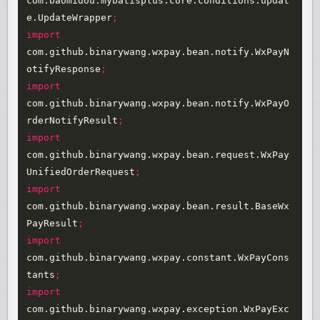
com.baomidou.mybatisplus.core.conditions.updat
e.UpdateWrapper
;
import
com.github.binarywang.wxpay.bean.notify.WxPayN
otifyResponse
;
import
com.github.binarywang.wxpay.bean.notify.WxPayO
rderNotifyResult
;
import
com.github.binarywang.wxpay.bean.request.WxPay
UnifiedOrderRequest
;
import
com.github.binarywang.wxpay.bean.result.BaseWx
PayResult
;
import
com.github.binarywang.wxpay.constant.WxPayCons
tants
;
import
com.github.binarywang.wxpay.exception.WxPayExc