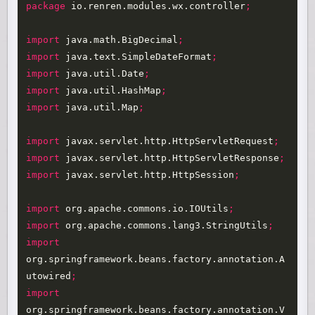
package
io.renren.modules.wx.controller
;
import
java.math.BigDecimal
;
import
java.text.SimpleDateFormat
;
import
java.util.Date
;
import
java.util.HashMap
;
import
java.util.Map
;
import
javax.servlet.http.HttpServletRequest
;
import
javax.servlet.http.HttpServletResponse
;
import
javax.servlet.http.HttpSession
;
import
org.apache.commons.io.IOUtils
;
import
org.apache.commons.lang3.StringUtils
;
import
org.springframework.beans.factory.annotation.A
utowired
;
import
org.springframework.beans.factory.annotation.V