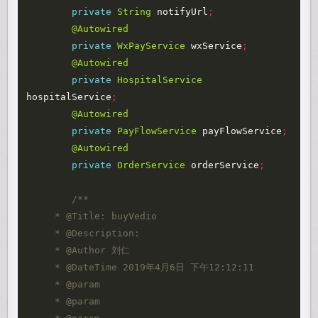
private
String
notifyUrl
;
@Autowired
private
WxPayService
wxService
;
@Autowired
private
HospitalService
hospitalService
;
@Autowired
private
PayFlowService
payFlowService
;
@Autowired
private
OrderService
orderService
;
/**

     * @Title: buyVedio

     * @Description: 

     * @Author 刘仁

     * @DateTime 2019年4月6日 下午12:12:11

     * @param

     * @param
