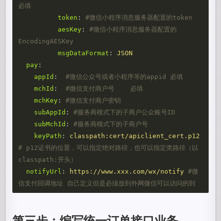
必填
token
:
#微信小程序消息服务器配置的token
aesKey
:
#微信小程序消息服务器配置的
EncodingAESKey
msgDataFormat
:
JSON
pay
:
appId
:
#微信公众号或者小程序等的appid 必填
mchId
:
#微信支付商户号    必填
mchKey
:
#微信支付商户密钥
subAppId
:
#服务商模式下的子商户公众账号ID
subMchId
:
#服务商模式下的子商户号
keyPath
:
classpath:cert/apiclient_cert.p12
# p12证书的位置，可以指定绝对路径，也可以指定类路径（以
classpath:开头）
notifyUrl
:
https://www.xxx.com/wx/notify
#微
信支付回调地址 自己定义但是必须放到外网微信可以访问的到
第三步：编写统一订单接口业务