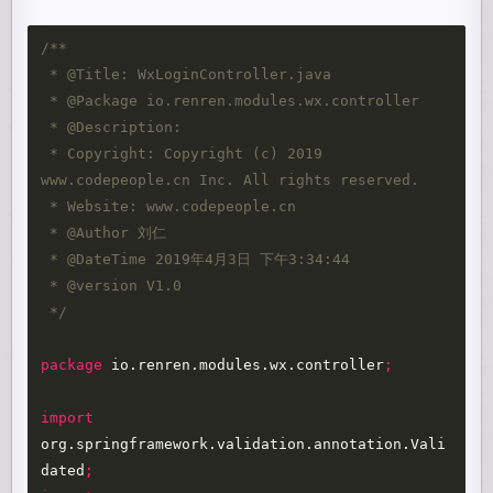
/**

 * @Title: WxLoginController.java

 * @Package io.renren.modules.wx.controller

 * @Description: 

 * Copyright: Copyright (c) 2019 
www.codepeople.cn Inc. All rights reserved. 

 * Website: www.codepeople.cn

 * @Author 刘仁

 * @DateTime 2019年4月3日 下午3:34:44

 * @version V1.0

 */
package
io.renren.modules.wx.controller
;
import
org.springframework.validation.annotation.Vali
dated
;