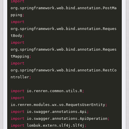
import
org.springframework.web.bind.annotation.PostMa
pping
;
import
org.springframework.web.bind.annotation.Reques
tBody
;
import
org.springframework.web.bind.annotation.Reques
tMapping
;
import
org.springframework.web.bind.annotation.RestCo
ntroller
;
import
io.renren.common.utils.R
;
import
io.renren.modules.wx.vo.RequetsUserEntity
;
import
io.swagger.annotations.Api
;
import
io.swagger.annotations.ApiOperation
;
import
lombok.extern.slf4j.Slf4j
;