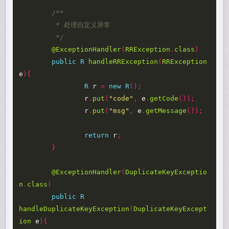
/**

	 * 处理自定义异常

	 */
@ExceptionHandler
(
RRException
.
class
)
public
R
handleRRException
(
RRException
e
){
R
r
=
new
R
();
r
.
put
(
"code"
,
e
.
getCode
());
r
.
put
(
"msg"
,
e
.
getMessage
());
return
r
;
}
@ExceptionHandler
(
DuplicateKeyExceptio
n
.
class
)
public
R
handleDuplicateKeyException
(
DuplicateKeyExcept
ion
e
){