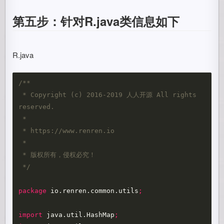
第五步：针对R.java类信息如下
R.java
/**

 * Copyright (c) 2016-2019 人人开源 All rights 
reserved.

 *

 * https://www.renren.io

 *

 * 版权所有，侵权必究！

 */
package
io.renren.common.utils
;
import
java.util.HashMap
;