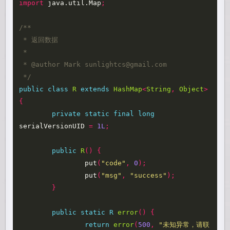
import
java.util.Map
;
/**

 * 返回数据

 *

 * @author Mark sunlightcs@gmail.com

 */
public
class
R
extends
HashMap
<
String
,
Object
>
{
private
static
final
long
serialVersionUID
=
1L
;
public
R
()
{
put
(
"code"
,
0
);
put
(
"msg"
,
"success"
);
}
public
static
R
error
()
{
return
error
(
500
,
"未知异常，请联