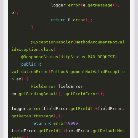
logger
.
error
(
e
.
getMessage
(),
e
);
return
R
.
error
();
}
@ExceptionHandler
(
MethodArgumentNotVal
idException
.
class
)
@ResponseStatus
(
HttpStatus
.
BAD_REQUEST
)
public
R
validationError
(
MethodArgumentNotValidExceptio
n
ex
)
{
FieldError
fieldError
=
ex
.
getBindingResult
().
getFieldError
();
logger
.
error
(
fieldError
.
getField
()+
fieldError
.
getDefaultMessage
());
return
R
.
error
(
9999
,
fieldError
.
getField
()+
fieldError
.
getDefaultMes