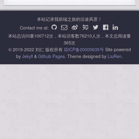
本站记录我前端之旅的沿途风景！
Contact me at:
本站总访问量
100712
次，本站访客数
76210
人次，本文总阅读量
365
次
© 2019-2022 刘仁 版权所有
琼ICP备20000635号
Site powered
by
Jekyll
&
Github Pages
.
Theme designed by
LiuRen
.