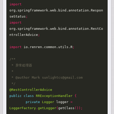
import
org.springframework.web.bind.annotation.Respon
seStatus
;
import
org.springframework.web.bind.annotation.RestCo
ntrollerAdvice
;
import
io.renren.common.utils.R
;
/**

 * 异常处理器

 *

 * @author Mark sunlightcs@gmail.com

 */
@RestControllerAdvice
public
class
RRExceptionHandler
{
private
Logger
logger
=
LoggerFactory
.
getLogger
(
getClass
());