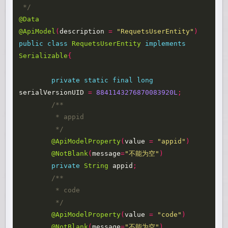
 */
@Data
@ApiModel
(
description
=
"RequetsUserEntity"
)
public
class
RequetsUserEntity
implements
Serializable
{
private
static
final
long
serialVersionUID
=
8841143276870083920L
;
/**

	 * appid

	 */
@ApiModelProperty
(
value
=
"appid"
)
@NotBlank
(
message
=
"不能为空"
)
private
String
appid
;
/**

	 * code

	 */
@ApiModelProperty
(
value
=
"code"
)
@NotBlank
(
message
=
"不能为空"
)