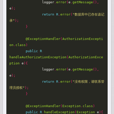
logger
.
error
(
e
.
getMessage
(),
e
);
return
R
.
error
(
"数据库中已存在该记
录"
);
}
@ExceptionHandler
(
AuthorizationExcepti
on
.
class
)
public
R
handleAuthorizationException
(
AuthorizationExce
ption
e
){
logger
.
error
(
e
.
getMessage
(),
e
);
return
R
.
error
(
"没有权限，请联系管
理员授权"
);
}
@ExceptionHandler
(
Exception
.
class
)
public
R
handleException
(
Exception
e
){