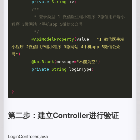
private
String
iv
;
/**

	 * 登录类型 1 微信医生端小程序 2微信用户端小
程序 3微网站 4手机app 5微信公众号

	 */
@ApiModelProperty
(
value
=
"1 微信医生端
小程序 2微信用户端小程序 3微网站 4手机app 5微信公众
号"
)
@NotBlank
(
message
=
"不能为空"
)
private
String
loginType
;
}
第二步：建立Controller进行验证
LoginController.java