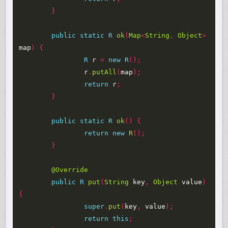
}
public
static
R
ok
(
Map
<
String
,
Object
>
map
)
{
R
r
=
new
R
();
r
.
putAll
(
map
);
return
r
;
}
public
static
R
ok
()
{
return
new
R
();
}
@Override
public
R
put
(
String
key
,
Object
value
)
{
super
.
put
(
key
,
value
);
return
this
;