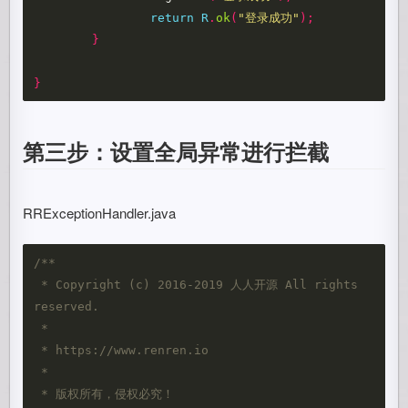
return
R
.
ok
(
"登录成功"
);
}
}
第三步：设置全局异常进行拦截
RRExceptionHandler.java
/**

 * Copyright (c) 2016-2019 人人开源 All rights 
reserved.

 *

 * https://www.renren.io

 *

 * 版权所有，侵权必究！
