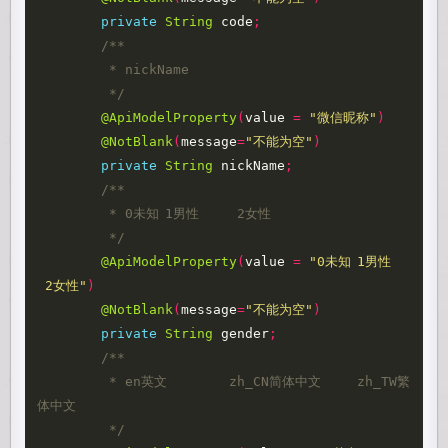
private
String
code
;
/**

	 * nickName

	 */
@ApiModelProperty
(
value
=
"微信昵称"
)
@NotBlank
(
message
=
"不能为空"
)
private
String
nickName
;
/**

	 * 0未知	1男性	 2女性

	 */
@ApiModelProperty
(
value
=
"0未知	1男性	
 2女性"
)
@NotBlank
(
message
=
"不能为空"
)
private
String
gender
;
/**

	 * en英文	zh_CN简体中文	zh_TW繁
体中文

	 */