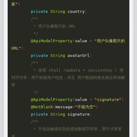
家"
)
private
String
country
;
/**

	 * 用户头像图片的 URL

	 */
@ApiModelProperty
(
value
=
"用户头像图片的 
URL"
)
private
String
avatarUrl
;
/**

	 * 使用 sha1( rawData + sessionkey ) 得
到字符串，用于校验用户信息，详见 用户数据的签名验证和加解
密

	 */
@ApiModelProperty
(
value
=
"signature"
)
@NotBlank
(
message
=
"不能为空"
)
private
String
signature
;
/**

	 * 不包括敏感信息的原始数据字符串，用于计算签
名
