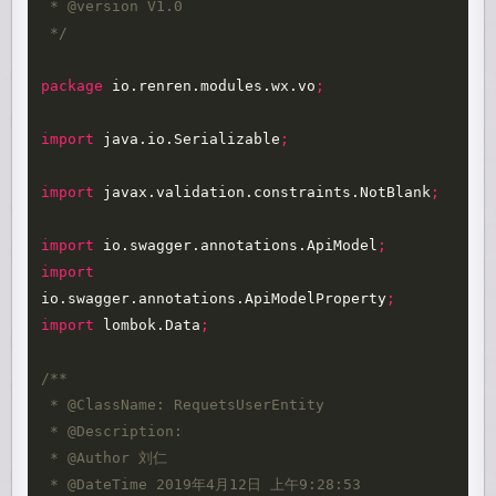
 * @version V1.0

 */
package
io.renren.modules.wx.vo
;
import
java.io.Serializable
;
import
javax.validation.constraints.NotBlank
;
import
io.swagger.annotations.ApiModel
;
import
io.swagger.annotations.ApiModelProperty
;
import
lombok.Data
;
/**

 * @ClassName: RequetsUserEntity

 * @Description: 

 * @Author 刘仁

 * @DateTime 2019年4月12日 上午9:28:53 
