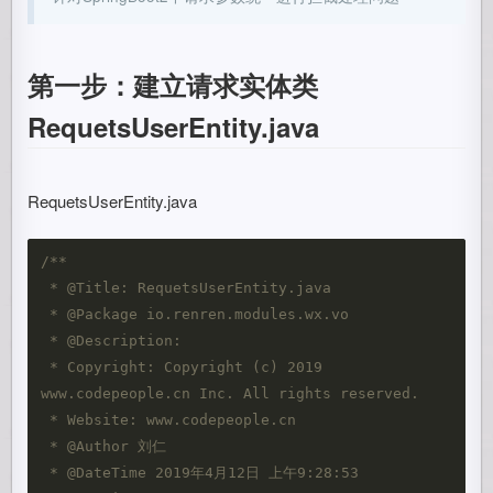
第一步：建立请求实体类
RequetsUserEntity.java
RequetsUserEntity.java
/**

 * @Title: RequetsUserEntity.java

 * @Package io.renren.modules.wx.vo

 * @Description: 

 * Copyright: Copyright (c) 2019 
www.codepeople.cn Inc. All rights reserved. 

 * Website: www.codepeople.cn 

 * @Author 刘仁

 * @DateTime 2019年4月12日 上午9:28:53
