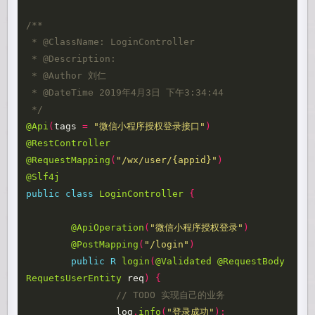
/**

 * @ClassName: LoginController

 * @Description:

 * @Author 刘仁

 * @DateTime 2019年4月3日 下午3:34:44

 */
@Api
(
tags
=
"微信小程序授权登录接口"
)
@RestController
@RequestMapping
(
"/wx/user/{appid}"
)
@Slf4j
public
class
LoginController
{
@ApiOperation
(
"微信小程序授权登录"
)
@PostMapping
(
"/login"
)
public
R
login
(
@Validated
@RequestBody
RequetsUserEntity
req
)
{
// TODO 实现自己的业务
log
.
info
(
"登录成功"
);