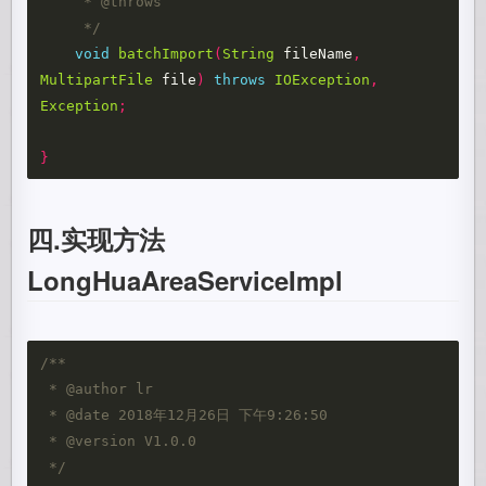
     * @throws 

     */
void
batchImport
(
String
fileName
,
MultipartFile
file
)
throws
IOException
,
Exception
;
}
四.实现方法
LongHuaAreaServiceImpl
/**   

 * @author lr

 * @date 2018年12月26日 下午9:26:50 

 * @version V1.0.0   

 */