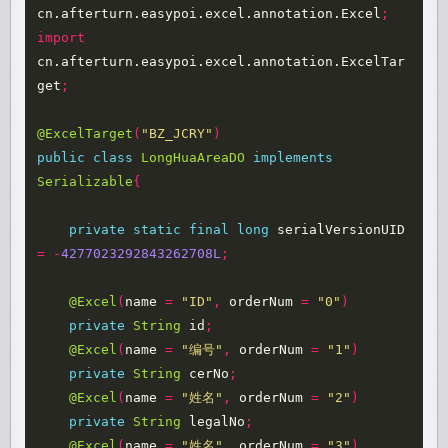
cn.afterturn.easypoi.excel.annotation.Excel
;
import
cn.afterturn.easypoi.excel.annotation.ExcelTar
get
;
@ExcelTarget
(
"BZ_JCRY"
)
public
class
LongHuaAreaDO
implements
Serializable
{
private
static
final
long
serialVersionUID
=
-
4277023292843262708L
;
@Excel
(
name
=
"ID"
,
orderNum
=
"0"
)
private
String
id
;
@Excel
(
name
=
"编号"
,
orderNum
=
"1"
)
private
String
cerNo
;
@Excel
(
name
=
"姓名"
,
orderNum
=
"2"
)
private
String
legalNo
;
@Excel
(
name
=
"姓名"
,
orderNum
=
"3"
)