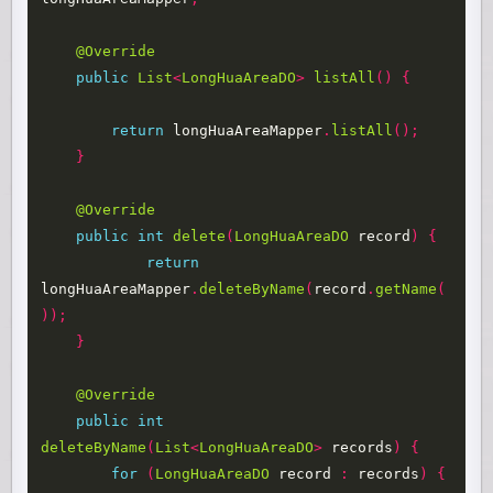
@Override
public
List
<
LongHuaAreaDO
>
listAll
()
{
return
longHuaAreaMapper
.
listAll
();
}
@Override
public
int
delete
(
LongHuaAreaDO
record
)
{
return
longHuaAreaMapper
.
deleteByName
(
record
.
getName
(
));
}
@Override
public
int
deleteByName
(
List
<
LongHuaAreaDO
>
records
)
{
for
(
LongHuaAreaDO
record
:
records
)
{