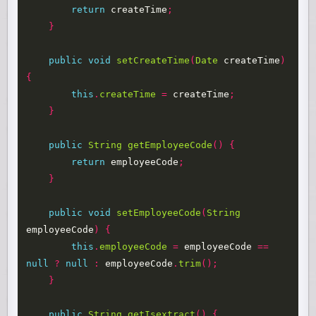
return
createTime
;
}
public
void
setCreateTime
(
Date
createTime
)
{
this
.
createTime
=
createTime
;
}
public
String
getEmployeeCode
()
{
return
employeeCode
;
}
public
void
setEmployeeCode
(
String
employeeCode
)
{
this
.
employeeCode
=
employeeCode
==
null
?
null
:
employeeCode
.
trim
();
}
public
String
getIsextract
()
{