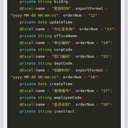
private
String
bizOrg
;
@Excel
(
name
=
"更新时间"
,
exportFormat
=
"yyyy-MM-dd HH:mm:ss"
,
orderNum
=
"12"
)
private
Date
updateTime
;
@Excel
(
name
=
"办公室名称"
,
orderNum
=
"13"
)
private
String
officeName
;
@Excel
(
name
=
"单位编码"
,
orderNum
=
"14"
)
private
String
corpCode
;
@Excel
(
name
=
"部门编码"
,
orderNum
=
"15"
)
private
String
deptCode
;
@Excel
(
name
=
"创建时间"
,
exportFormat
=
"yyyy-MM-dd HH:mm:ss"
,
orderNum
=
"16"
)
private
Date
createTime
;
@Excel
(
name
=
"雇佣编号"
,
orderNum
=
"17"
)
private
String
employeeCode
;
@Excel
(
name
=
"是否在职"
,
orderNum
=
"18"
)
private
String
isextract
;