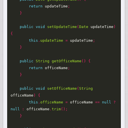
return
updateTime
;
}
public
void
setUpdateTime
(
Date
updateTime
)
{
this
.
updateTime
=
updateTime
;
}
public
String
getOfficeName
()
{
return
officeName
;
}
public
void
setOfficeName
(
String
officeName
)
{
this
.
officeName
=
officeName
==
null
?
null
:
officeName
.
trim
();
}