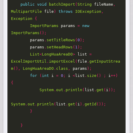
public
void
batchImport
(
String
fileName
,
MultipartFile
file
)
throws
IOException
,
Exception
{
ImportParams
params
=
new
ImportParams
();
params
.
setTitleRows
(
0
);
params
.
setHeadRows
(
1
);
List
<
LongHuaAreaDO
>
list
=
ExcelImportUtil
.
importExcel
(
file
.
getInputStrea
m
(),
LongHuaAreaDO
.
class
,
params
);
for
(
int
i
=
0
;
i
<
list
.
size
()
;
i
++)
{
System
.
out
.
println
(
list
.
get
(
i
));
System
.
out
.
println
(
list
.
get
(
i
).
getId
());
}
}