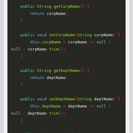
public
String
getCorpName
()
{
return
corpName
;
}
public
void
setCorpName
(
String
corpName
)
{
this
.
corpName
=
corpName
==
null
?
null
:
corpName
.
trim
();
}
public
String
getDeptName
()
{
return
deptName
;
}
public
void
setDeptName
(
String
deptName
)
{
this
.
deptName
=
deptName
==
null
?
null
:
deptName
.
trim
();
}