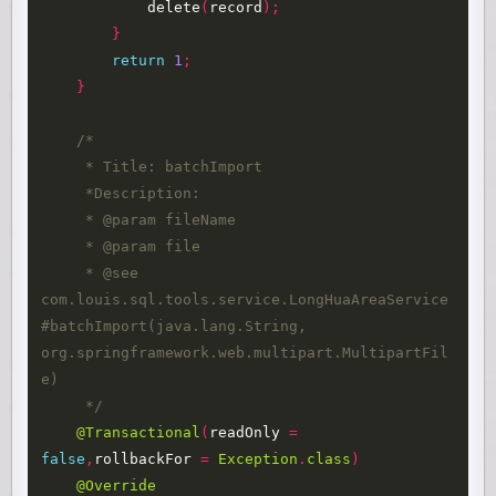
delete
(
record
);
}
return
1
;
}
/*

     * Title: batchImport

     *Description: 

     * @param fileName

     * @param file 

     * @see 
com.louis.sql.tools.service.LongHuaAreaService
#batchImport(java.lang.String, 
org.springframework.web.multipart.MultipartFil
e) 

     */
@Transactional
(
readOnly
=
false
,
rollbackFor
=
Exception
.
class
)
@Override