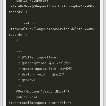
    public HttpResult 
deleteByName(@RequestBody List<LongHuaAreaDO> 
records) {

        return 
HttpResult.ok(longHuaAreaService.deleteByName(
records));

    }

    /**

     * @Title: importExcel 

     * @Description: 导入Excel方法

     * @param @param file  参数说明 

     * @return void    返回类型 

     * @throws

     */

    @PostMapping("/importExcel")

    public void 
importExcel(@RequestParam("file") 