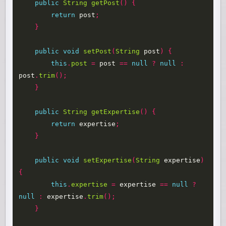
public
String
getPost
()
{
return
post
;
}
public
void
setPost
(
String
post
)
{
this
.
post
=
post
==
null
?
null
:
post
.
trim
();
}
public
String
getExpertise
()
{
return
expertise
;
}
public
void
setExpertise
(
String
expertise
)
{
this
.
expertise
=
expertise
==
null
?
null
:
expertise
.
trim
();
}