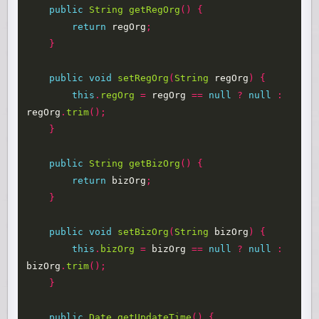
public
String
getRegOrg
()
{
return
regOrg
;
}
public
void
setRegOrg
(
String
regOrg
)
{
this
.
regOrg
=
regOrg
==
null
?
null
:
regOrg
.
trim
();
}
public
String
getBizOrg
()
{
return
bizOrg
;
}
public
void
setBizOrg
(
String
bizOrg
)
{
this
.
bizOrg
=
bizOrg
==
null
?
null
:
bizOrg
.
trim
();
}
public
Date
getUpdateTime
()
{