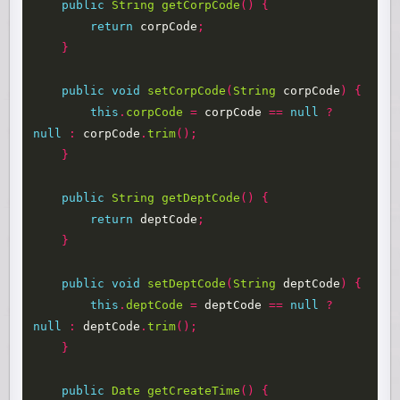
public
String
getCorpCode
()
{
return
corpCode
;
}
public
void
setCorpCode
(
String
corpCode
)
{
this
.
corpCode
=
corpCode
==
null
?
null
:
corpCode
.
trim
();
}
public
String
getDeptCode
()
{
return
deptCode
;
}
public
void
setDeptCode
(
String
deptCode
)
{
this
.
deptCode
=
deptCode
==
null
?
null
:
deptCode
.
trim
();
}
public
Date
getCreateTime
()
{