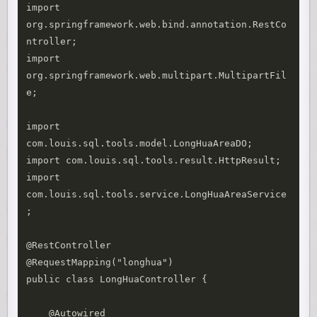
import 
org.springframework.web.bind.annotation.RestCo
ntroller;

import 
org.springframework.web.multipart.MultipartFil
e;

import 
com.louis.sql.tools.model.LongHuaAreaDO;

import com.louis.sql.tools.result.HttpResult;

import 
com.louis.sql.tools.service.LongHuaAreaService
;

@RestController

@RequestMapping("longhua")

public class LongHuaController {

    @Autowired
