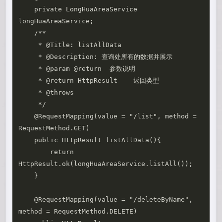
    private LongHuaAreaService 
longHuaAreaService;

    /**

     * @Title: listAllData 

     * @Description: 查询处所有的数据并展示

     * @param @return  参数说明 

     * @return HttpResult    返回类型 

     * @throws

     */

    @RequestMapping(value = "/list", method = 
RequestMethod.GET)

    public HttpResult listAllData(){

        return 
HttpResult.ok(longHuaAreaService.listAll());

    }

    @RequestMapping(value = "/deleteByName", 
method = RequestMethod.DELETE)
