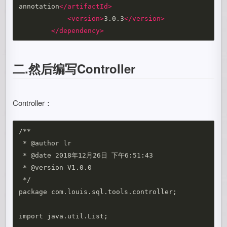
annotation
</artifactId>
<version>
3.0.3
</version>
</dependency>
二.然后编写Controller
Controller：
/**   

 * @author lr

 * @date 2018年12月26日 下午6:51:43 

 * @version V1.0.0   

 */

package com.louis.sql.tools.controller;

import java.util.List;
