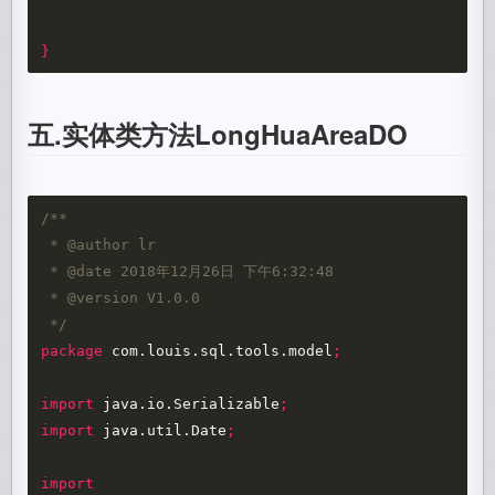
}
五.实体类方法LongHuaAreaDO
/**   

 * @author lr

 * @date 2018年12月26日 下午6:32:48 

 * @version V1.0.0   

 */
package
com.louis.sql.tools.model
;
import
java.io.Serializable
;
import
java.util.Date
;
import