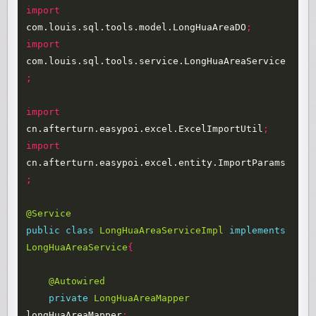
import
com.louis.sql.tools.model.LongHuaAreaDO
;
import
com.louis.sql.tools.service.LongHuaAreaService
;
import
cn.afterturn.easypoi.excel.ExcelImportUtil
;
import
cn.afterturn.easypoi.excel.entity.ImportParams
;
@Service
public
class
LongHuaAreaServiceImpl
implements
LongHuaAreaService
{
@Autowired
private
LongHuaAreaMapper
longHuaAreaMapper
;