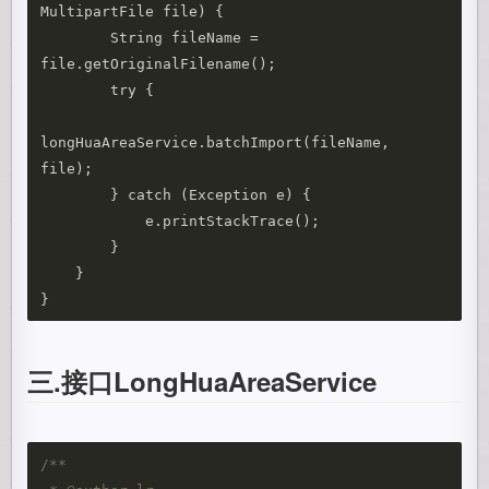
MultipartFile file) {

        String fileName = 
file.getOriginalFilename();

        try {

longHuaAreaService.batchImport(fileName, 
file);

        } catch (Exception e) {

            e.printStackTrace();

        }

    }

三.接口LongHuaAreaService
/**   
