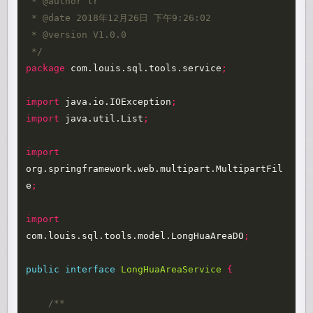
 * @author lr

 * @date 2018年12月26日 下午9:26:02 

 * @version V1.0.0   

 */
package
com.louis.sql.tools.service
;
import
java.io.IOException
;
import
java.util.List
;
import
org.springframework.web.multipart.MultipartFil
e
;
import
com.louis.sql.tools.model.LongHuaAreaDO
;
public
interface
LongHuaAreaService
{
/** 
