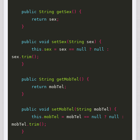
public
String
getSex
()
{
return
sex
;
}
public
void
setSex
(
String
sex
)
{
this
.
sex
=
sex
==
null
?
null
:
sex
.
trim
();
}
public
String
getMobTel
()
{
return
mobTel
;
}
public
void
setMobTel
(
String
mobTel
)
{
this
.
mobTel
=
mobTel
==
null
?
null
:
mobTel
.
trim
();
}