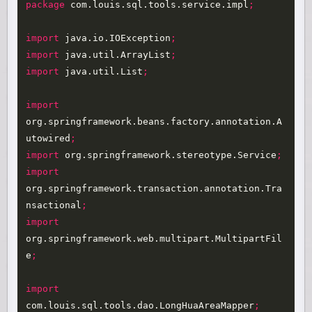
package
com.louis.sql.tools.service.impl
;
import
java.io.IOException
;
import
java.util.ArrayList
;
import
java.util.List
;
import
org.springframework.beans.factory.annotation.A
utowired
;
import
org.springframework.stereotype.Service
;
import
org.springframework.transaction.annotation.Tra
nsactional
;
import
org.springframework.web.multipart.MultipartFil
e
;
import
com.louis.sql.tools.dao.LongHuaAreaMapper
;