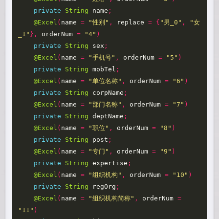
private
String
name
;
@Excel
(
name
=
"性别"
,
replace
=
{
"男_0"
,
"女
_1"
},
orderNum
=
"4"
)
private
String
sex
;
@Excel
(
name
=
"手机号"
,
orderNum
=
"5"
)
private
String
mobTel
;
@Excel
(
name
=
"单位名称"
,
orderNum
=
"6"
)
private
String
corpName
;
@Excel
(
name
=
"部门名称"
,
orderNum
=
"7"
)
private
String
deptName
;
@Excel
(
name
=
"职位"
,
orderNum
=
"8"
)
private
String
post
;
@Excel
(
name
=
"专门"
,
orderNum
=
"9"
)
private
String
expertise
;
@Excel
(
name
=
"组织机构"
,
orderNum
=
"10"
)
private
String
regOrg
;
@Excel
(
name
=
"组织机构简称"
,
orderNum
=
"11"
)