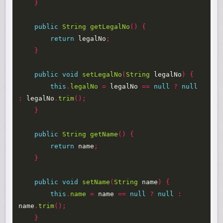
}
public
String
getLegalNo
()
{
return
legalNo
;
}
public
void
setLegalNo
(
String
legalNo
)
{
this
.
legalNo
=
legalNo
==
null
?
null
:
legalNo
.
trim
();
}
public
String
getName
()
{
return
name
;
}
public
void
setName
(
String
name
)
{
this
.
name
=
name
==
null
?
null
:
name
.
trim
();
}