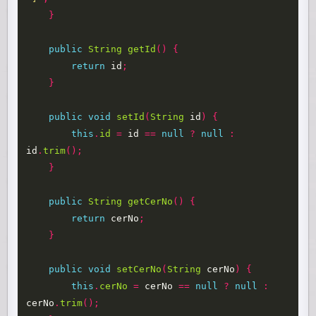
}
public
String
getId
()
{
return
id
;
}
public
void
setId
(
String
id
)
{
this
.
id
=
id
==
null
?
null
:
id
.
trim
();
}
public
String
getCerNo
()
{
return
cerNo
;
}
public
void
setCerNo
(
String
cerNo
)
{
this
.
cerNo
=
cerNo
==
null
?
null
:
cerNo
.
trim
();