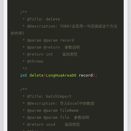
/** 

     * @Title: delete 

     * @Description: TODO(这里用一句话描述这个方法
的作用) 

     * @param @param record

     * @param @return  参数说明 

     * @return int    返回类型 

     * @throws 

     */
int
delete
(
LongHuaAreaDO
record
);
/** 

     * @Title: batchImport 

     * @Description: 导入Excel中的数据 

     * @param @param fileName

     * @param @param file  参数说明 

     * @return void    返回类型 
