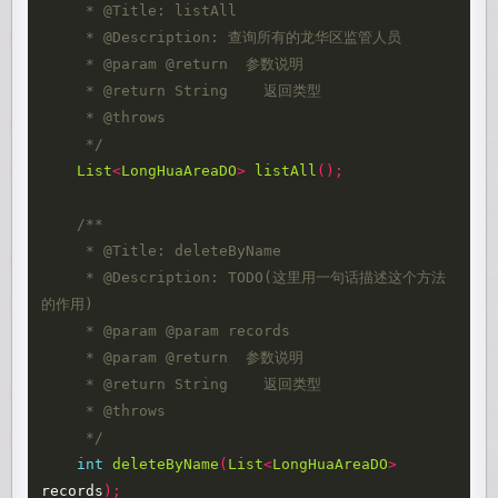
     * @Title: listAll 

     * @Description: 查询所有的龙华区监管人员

     * @param @return  参数说明 

     * @return String    返回类型 

     * @throws 

     */
List
<
LongHuaAreaDO
>
listAll
();
/** 

     * @Title: deleteByName 

     * @Description: TODO(这里用一句话描述这个方法
的作用) 

     * @param @param records

     * @param @return  参数说明 

     * @return String    返回类型 

     * @throws 

     */
int
deleteByName
(
List
<
LongHuaAreaDO
>
records
);