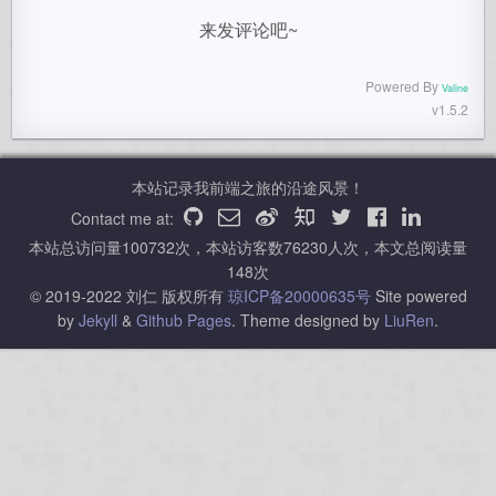
来发评论吧~
Powered By
Valine
v1.5.2
本站记录我前端之旅的沿途风景！
Contact me at:
本站总访问量
100732
次，本站访客数
76230
人次，本文总阅读量
148
次
© 2019-2022 刘仁 版权所有
琼ICP备20000635号
Site powered
by
Jekyll
&
Github Pages
.
Theme designed by
LiuRen
.