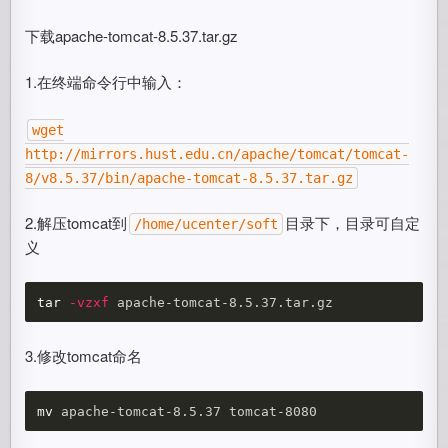
下载apache-tomcat-8.5.37.tar.gz
1.在终端命令行中输入：
wget
http://mirrors.hust.edu.cn/apache/tomcat/tomcat-
8/v8.5.37/bin/apache-tomcat-8.5.37.tar.gz
2.解压tomcat到
目录下，目录可自定
/home/ucenter/soft
义
tar
-vzxf
3.修改tomcat命名
mv 