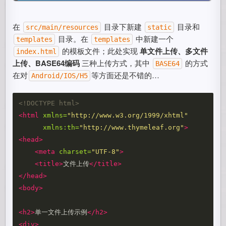
在
目录下新建
目录和
src/main/resources
static
目录。在
中新建一个
templates
templates
的模板文件；此处实现
单文件上传、多文件
index.html
上传、BASE64编码
三种上传方式，其中
的方式
BASE64
在对
等方面还是不错的…
Android/IOS/H5
<!DOCTYPE html>
<html
xmlns=
"http://www.w3.org/1999/xhtml"
xmlns:th=
"http://www.thymeleaf.org"
>
<head>
<meta
charset=
"UTF-8"
>
<title>
文件上传
</title>
</head>
<body>
<h2>
单一文件上传示例
</h2>
<div>