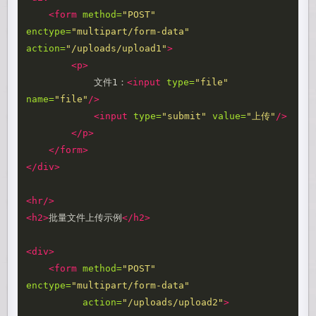
<form
method=
"POST"
enctype=
"multipart/form-data"
action=
"/uploads/upload1"
>
<p>
            文件1：
<input
type=
"file"
name=
"file"
/>
<input
type=
"submit"
value=
"上传"
/>
</p>
</form>
</div>
<hr/>
<h2>
批量文件上传示例
</h2>
<div>
<form
method=
"POST"
enctype=
"multipart/form-data"
action=
"/uploads/upload2"
>