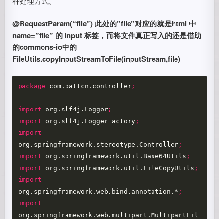
种处理方式。
@RequestParam(“file”) 此处的”file”对应的就是html 中
name=”file” 的 input 标签，而将文件真正写入的还是借助
的commons-io中的
FileUtils.copyInputStreamToFile(inputStream,file)
package
com.battcn.controller
;
import
org.slf4j.Logger
;
import
org.slf4j.LoggerFactory
;
import
org.springframework.stereotype.Controller
;
import
org.springframework.util.Base64Utils
;
import
org.springframework.util.FileCopyUtils
;
import
org.springframework.web.bind.annotation.*
;
import
org.springframework.web.multipart.MultipartFil