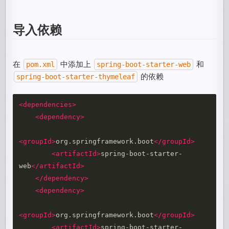
导入依赖
在
中添加上
和
pom.xml
spring-boot-starter-web
的依赖
spring-boot-starter-thymeleaf
<dependencies>
<dependency>
<groupId>
org.springframework.boot
</groupId>
<artifactId>
spring-boot-starter-
web
</artifactId>
</dependency>
<dependency>
<groupId>
org.springframework.boot
</groupId>
<artifactId>
spring-boot-starter-