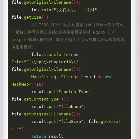
file
.
getOriginalFilename
());
log
.
info
(
"[文件大小] - [{}]"
,
file
.
getSize
());
// TODO 将文件写入到指定目录（具体开发中有可
能是将文件写入到云存储/或者指定目录通过 Nginx 进行 
gzip 压缩和反向代理，此处只是为了演示故将地址写成本地电
脑指定目录）
file
.
transferTo
(
new
File
(
"F:\\app\\chapter16\\"
+
file
.
getOriginalFilename
()));
Map
<
String
,
String
>
result
=
new
HashMap
<>(
16
);
result
.
put
(
"contentType"
,
file
.
getContentType
());
result
.
put
(
"fileName"
,
file
.
getOriginalFilename
());
result
.
put
(
"fileSize"
,
file
.
getSize
()
+
""
);
return
result
;