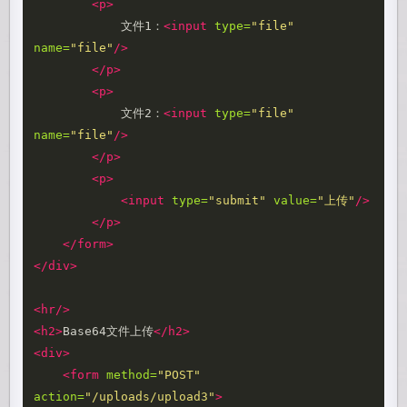
<p>
            文件1：
<input
type=
"file"
name=
"file"
/>
</p>
<p>
            文件2：
<input
type=
"file"
name=
"file"
/>
</p>
<p>
<input
type=
"submit"
value=
"上传"
/>
</p>
</form>
</div>
<hr/>
<h2>
Base64文件上传
</h2>
<div>
<form
method=
"POST"
action=
"/uploads/upload3"
>