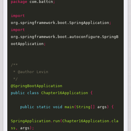
package
com.battcn
;
import
org.springframework.boot.SpringApplication
;
import
org.springframework.boot.autoconfigure.SpringB
ootApplication
;
/**

 * @author Levin

 */
@SpringBootApplication
public
class
Chapter16Application
{
public
static
void
main
(
String
[]
args
)
{
SpringApplication
.
run
(
Chapter16Application
.
cla
ss
,
args
);