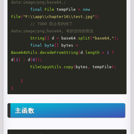
data:image/png;base64,）
final
File
tempFile
=
new
File
(
"F:\\app\\chapter16\\test.jpg"
);
// TODO 防止有的传了 
data:image/png;base64, 有的没传的情况
String
[]
d
=
base64
.
split
(
"base64,"
);
final
byte
[]
bytes
=
Base64Utils
.
decodeFromString
(
d
.
length
>
1
?
d
[
1
]
:
d
[
0
]);
FileCopyUtils
.
copy
(
bytes
,
tempFile
);
}
}
主函数