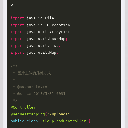
e
;
import
java.io.File
;
import
java.io.IOException
;
import
java.util.ArrayList
;
import
java.util.HashMap
;
import
java.util.List
;
import
java.util.Map
;
/**

 * 图片上传的几种方式

 *

 * @author Levin

 * @since 2018/5/31 0031

 */
@Controller
@RequestMapping
(
"/uploads"
)
public
class
FileUploadController
{