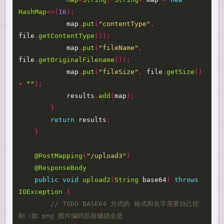
HashMap
<>(
16
);
map
.
put
(
"contentType"
,
file
.
getContentType
());
map
.
put
(
"fileName"
,
file
.
getOriginalFilename
());
map
.
put
(
"fileSize"
,
file
.
getSize
()
+
""
);
results
.
add
(
map
);
}
return
results
;
}
@PostMapping
(
"/upload3"
)
@ResponseBody
public
void
upload2
(
String
base64
)
throws
IOException
{
// TODO BASE64 方式的 格式和名字需要自己控
制（如 png 图片编码后前缀就会是 