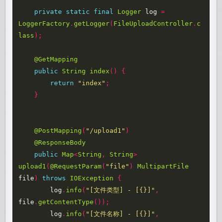
private
static
final
Logger
log
=
LoggerFactory
.
getLogger
(
FileUploadController
.
c
lass
);
@GetMapping
public
String
index
()
{
return
"index"
;
}
@PostMapping
(
"/upload1"
)
@ResponseBody
public
Map
<
String
,
String
>
upload1
(
@RequestParam
(
"file"
)
MultipartFile
file
)
throws
IOException
{
log
.
info
(
"[文件类型] - [{}]"
,
file
.
getContentType
());
log
.
info
(
"[文件名称] - [{}]"
,