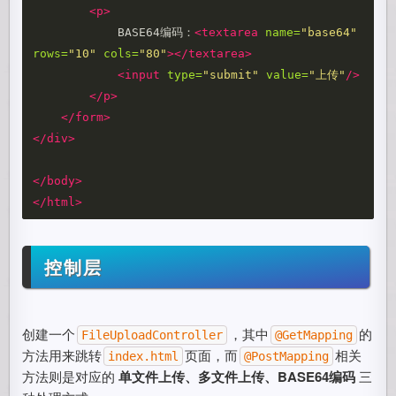
<p>
            BASE64编码：
<textarea
name=
"base64"
rows=
"10"
cols=
"80"
></textarea>
<input
type=
"submit"
value=
"上传"
/>
</p>
</form>
</div>
</body>
</html>
控制层
创建一个
，其中
的
FileUploadController
@GetMapping
方法用来跳转
页面，而
相关
index.html
@PostMapping
方法则是对应的
单文件上传、多文件上传、BASE64编码
三