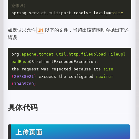
spring.servlet.multipart.resolve-lazily
=
false
如默认只允许
以下的文件，当超出该范围则会抛出下述
1M
错误
org
.
apache
.
tomcat
.
util
.
http
.
fileupload
.
FileUpl
oadBase
$SizeLimitExceededException
:
the
request
was
rejected
because
its
size
(
20738021
)
exceeds
the
configured
maximum
(
10485760
)
具体代码
上传页面