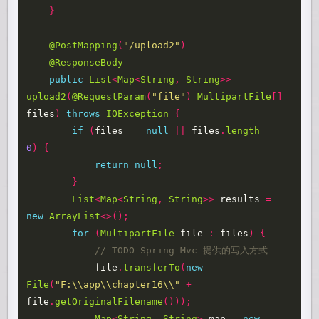
}
@PostMapping
(
"/upload2"
)
@ResponseBody
public
List
<
Map
<
String
,
String
>>
upload2
(
@RequestParam
(
"file"
)
MultipartFile
[]
files
)
throws
IOException
{
if
(
files
==
null
||
files
.
length
==
0
)
{
return
null
;
}
List
<
Map
<
String
,
String
>>
results
=
new
ArrayList
<>();
for
(
MultipartFile
file
:
files
)
{
// TODO Spring Mvc 提供的写入方式
file
.
transferTo
(
new
File
(
"F:\\app\\chapter16\\"
+
file
.
getOriginalFilename
()));
Map
<
String
,
String
>
map
=
new