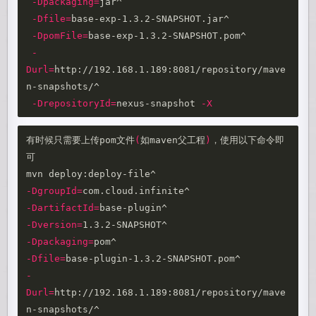
-Dpackaging
=
jar^

-Dfile
=
base-exp-1.3.2-SNAPSHOT.jar^

-DpomFile
=
base-exp-1.3.2-SNAPSHOT.pom^

-
Durl
=
http://192.168.1.189:8081/repository/mave
n-snapshots/^

-DrepositoryId
=
nexus-snapshot 
-X
有时候只需要上传pom文件
(
如maven父工程
)
，使用以下命令即
可

-DgroupId
=
-DartifactId
=
-Dversion
=
-Dpackaging
=
-Dfile
=
-
Durl
=
http://192.168.1.189:8081/repository/mave