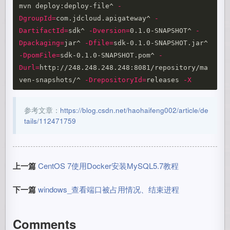
mvn deploy:deploy-file^ 
-
DgroupId
=
com.jdcloud.apigateway^ 
-
DartifactId
=
sdk^ 
-Dversion
=
0.1.0-SNAPSHOT^ 
-
Dpackaging
=
jar^ 
-Dfile
=
sdk-0.1.0-SNAPSHOT.jar^ 
-DpomFile
=
sdk-0.1.0-SNAPSHOT.pom^ 
-
Durl
=
http://248.248.248.248:8081/repository/ma
ven-snapshots/^ 
-DrepositoryId
=
releases 
-X
参考文章：
https://blog.csdn.net/haohaifeng002/article/de
tails/112471759
上一篇
CentOS 7使用Docker安装MySQL5.7教程
下一篇
windows_查看端口被占用情况、结束进程
Comments