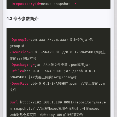
-DrepositoryId
=
nexus-snapshot 
-X
4.3 命令参数简介
-DgroupId
=
com.aaa //com.aaa为要上传的jar包
-Dversion
=
0.0.1-SNAPSHOT //0.0.1-SNAPSHOT为要上
-Dpackaging
=
-Dfile
=
bbb-0.0.1-SNAPSHOT.jar //bbb-0.0.1-
-DpomFile
=
bbb-0.0.1-SNAPSHOT.pom  //要上传的pom
-
Durl
=
http://192.168.1.189:8081/repository/mave
n-snapshots/ //远程Nexus私服仓库地址，可在nexus 