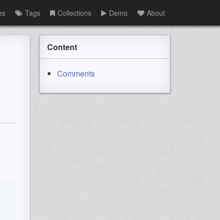
es
Tags
Collections
Demo
About
Content
Comments