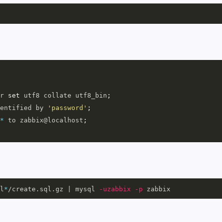
r 
set 
utf8 collate utf8_bin
;
entified by 
'password'
;
*
 to zabbix@localhost
;
l
*
/create.sql.gz | mysql 
-uzabbix
-p