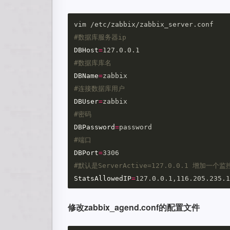
#数据库服务器ip
DBHost
=
#数据库库名
DBName
=
#连接数据库用户
DBUser
=
#密码
DBPassword
=
#端口
DBPort
=
#默认是ServerActive=127.0.0.1 增加一个监
StatsAllowedIP
=
修改zabbix_agend.conf的配置文件