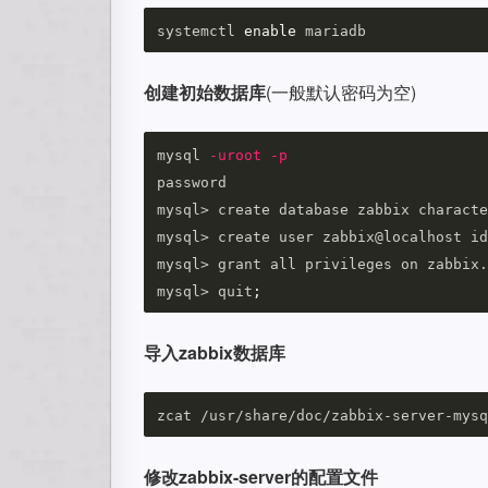
systemctl 
enable 
创建初始数据库
(一般默认密码为空)
mysql 
-uroot
-p
password

mysql> create database zabbix characte
mysql> create user zabbix@localhost id
mysql> grant all privileges on zabbix.
mysql> quit
;
导入zabbix数据库
zcat /usr/share/doc/zabbix-server-mysq
修改zabbix-server的配置文件