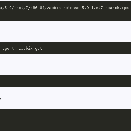
x/5.0/rhel/7/x86_64/zabbix-release-5.0-1.el7.noarch.rpm

o