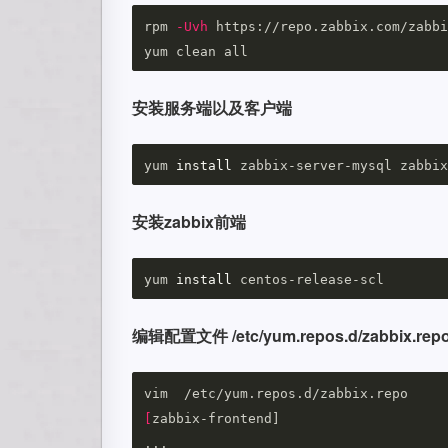
rpm 
-Uvh
 https://repo.zabbix.com/zabbi
安装服务端以及客户端
yum 
install 
安装zabbix前端
yum 
install 
编辑配置文件 /etc/yum.repos.d/zabbix.rep
[
zabbix-frontend]
