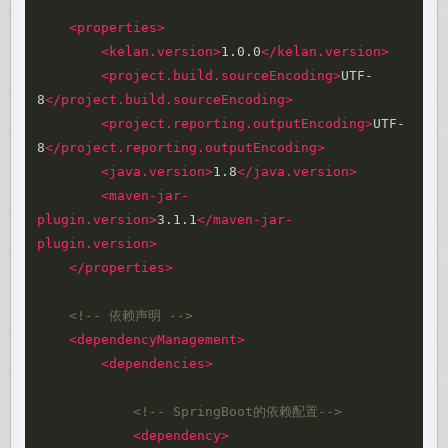
<properties>
<kelan.version>
1.0.0
</kelan.version>
<project.build.sourceEncoding>
UTF-
8
</project.build.sourceEncoding>
<project.reporting.outputEncoding>
UTF-
8
</project.reporting.outputEncoding>
<java.version>
1.8
</java.version>
<maven-jar-
plugin.version>
3.1.1
</maven-jar-
plugin.version>
</properties>
<!-- 依赖声明 -->
<dependencyManagement>
<dependencies>
<!-- SpringBoot的依赖配置-->
<dependency>