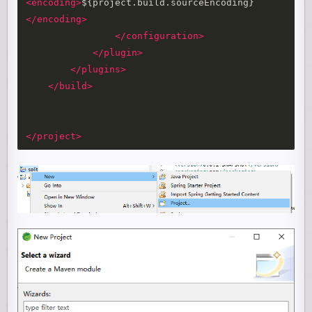
<encoding>
${project.build.sourceEncoding}
</encoding>
</configuration>
</plugin>
</plugins>
</build>
</project>