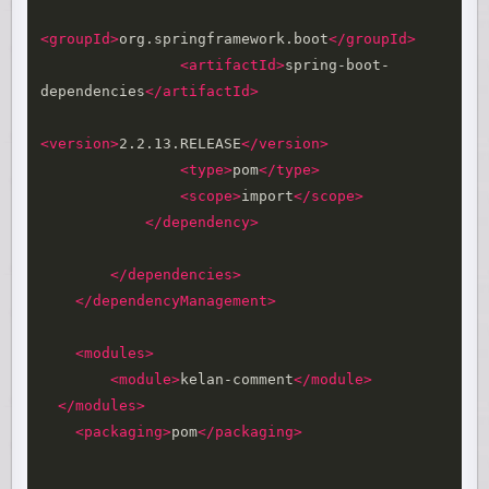
<groupId>
org.springframework.boot
</groupId>
<artifactId>
spring-boot-
dependencies
</artifactId>
<version>
2.2.13.RELEASE
</version>
<type>
pom
</type>
<scope>
import
</scope>
</dependency>
</dependencies>
</dependencyManagement>
<modules>
<module>
kelan-comment
</module>
</modules>
<packaging>
pom
</packaging>