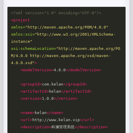
<?xml version="1.0" encoding="UTF-8"?>
<project
xmlns=
"http://maven.apache.org/POM/4.0.0"
xmlns:xsi=
"http://www.w3.org/2001/XMLSchema-
instance"
xsi:schemaLocation=
"http://maven.apache.org/PO
M/4.0.0 http://maven.apache.org/xsd/maven-
4.0.0.xsd"
>
<modelVersion>
4.0.0
</modelVersion>
<groupId>
com.kelan
</groupId>
<artifactId>
kelan
</artifactId>
<version>
1.0.0
</version>
<name>
kelan
</name>
<url>
http://www.kelan.vip
</url>
<description>
科澜管理系统
</description>