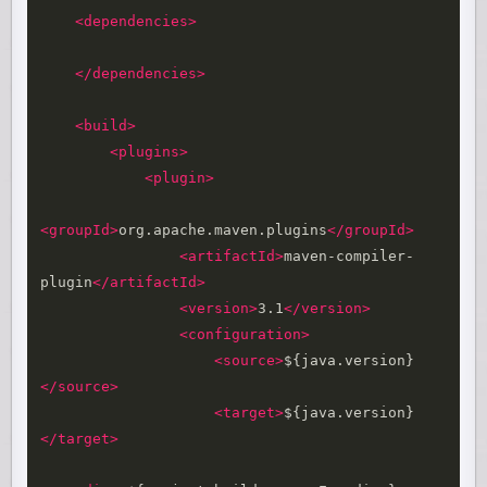
<dependencies>
</dependencies>
<build>
<plugins>
<plugin>
<groupId>
org.apache.maven.plugins
</groupId>
<artifactId>
maven-compiler-
plugin
</artifactId>
<version>
3.1
</version>
<configuration>
<source>
${java.version}
</source>
<target>
${java.version}
</target>