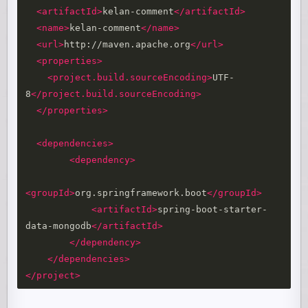
<artifactId>
kelan-comment
</artifactId>
<name>
kelan-comment
</name>
<url>
http://maven.apache.org
</url>
<properties>
<project.build.sourceEncoding>
UTF-
8
</project.build.sourceEncoding>
</properties>
<dependencies>
<dependency>
<groupId>
org.springframework.boot
</groupId>
<artifactId>
spring-boot-starter-
data-mongodb
</artifactId>
</dependency>
</dependencies>
</project>