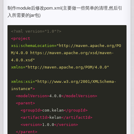
制作module后修改pom.xml(主要做一些简单的清理,然后引
入所需要的jar包)
<?xml version="1.0"?>
<project
xsi:schemaLocation=
"http://maven.apache.org/PO
M/4.0.0 https://maven.apache.org/xsd/maven-
4.0.0.xsd"
xmlns=
"http://maven.apache.org/POM/4.0.0"
xmlns:xsi=
"http://www.w3.org/2001/XMLSchema-
instance"
>
<modelVersion>
4.0.0
</modelVersion>
<parent>
<groupId>
com.kelan
</groupId>
<artifactId>
kelan
</artifactId>
<version>
1.0.0
</version>
</parent>