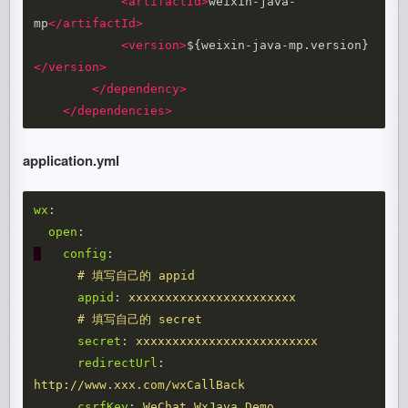
<artifactId>
weixin-java-
mp
</artifactId>
<version>
${weixin-java-mp.version}
</version>
</dependency>
</dependencies>
application.yml
wx
:
open
:
   config
:
     # 填写自己的 appid
     appid
:
xxxxxxxxxxxxxxxxxxxxxxx
     # 填写自己的 secret
     secret
:
xxxxxxxxxxxxxxxxxxxxxxxxx
     redirectUrl
:
http://www.xxx.com/wxCallBack
     csrfKey
:
WeChat_WxJava_Demo