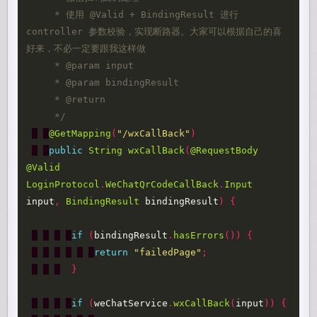
     * 使用 @Valid + BindingResult 进行 
controller 参数校验，实现断路器。大家可以根据自己的喜
好来，不必一定要跟我这样做

     * @param input

     * @param bindingResult

     * @return

     */
@GetMapping
(
"/wxCallBack"
)
public
String
wxCallBack
(
@RequestBody
@Valid
LoginProtocol
.
WeChatQrCodeCallBack
.
Input
input
,
BindingResult
bindingResult
)
{
if
(
bindingResult
.
hasErrors
())
{
return
"failedPage"
;
}
if
(
weChatService
.
wxCallBack
(
input
))
{