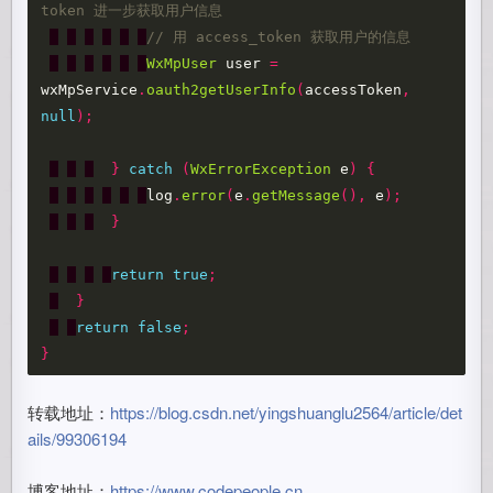
token 进一步获取用户信息
// 用 access_token 获取用户的信息
WxMpUser
user
=
wxMpService
.
oauth2getUserInfo
(
accessToken
,
null
);
}
catch
(
WxErrorException
e
)
{
log
.
error
(
e
.
getMessage
(),
e
);
}
return
true
;
}
return
false
;
}
转载地址：
https://blog.csdn.net/yingshuanglu2564/article/det
ails/99306194
博客地址：
https://www.codepeople.cn