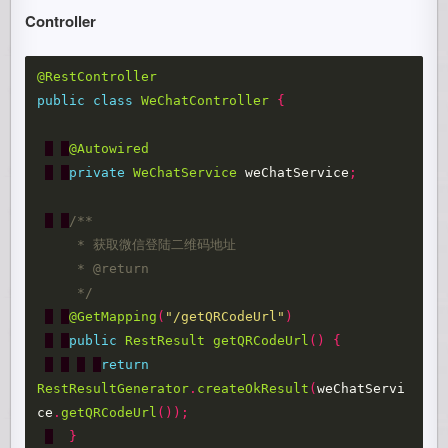
Controller
@RestController
public
class
WeChatController
{
@Autowired
private
WeChatService
weChatService
;
/**

     * 获取微信登陆二维码地址

     * @return

     */
@GetMapping
(
"/getQRCodeUrl"
)
public
RestResult
getQRCodeUrl
()
{
return
RestResultGenerator
.
createOkResult
(
weChatServi
ce
.
getQRCodeUrl
());
}