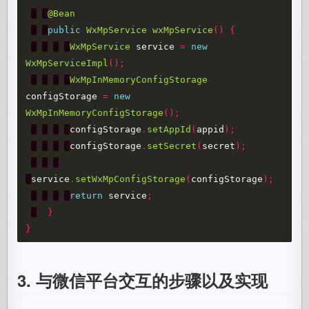
@Bean
public
WxMpService
wxMpService
()
{
WxMpService
service
=
new
WxMpServiceImpl
();
WxMpInMemoryConfigStorage
configStorage
=
new
WxMpInMemoryConfigStorage
();
configStorage
.
setAppId
(
appid
);
configStorage
.
setSecret
(
secret
);
service
.
setWxMpConfigStorage
(
configStorage
);
return
service
;
}
}
3. 与微信平台交互的步骤以及实现