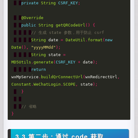
private
String
CSRF_KEY
;
@Override
public
String
getQRCodeUrl
()
{
// 生成 state 参数，用于防止 csrf
String
date
=
DateUtil
.
format
(
new
Date
(),
"yyyyMMdd"
);
String
state
=
MD5Utils
.
generate
(
CSRF_KEY
+
date
);
return
wxMpService
.
buildQrConnectUrl
(
wxRedirectUrl
,
Constant
.
WeChatLogin
.
SCOPE
,
state
);
}
// 省略
}
3.3 第二步：通过 code 获取