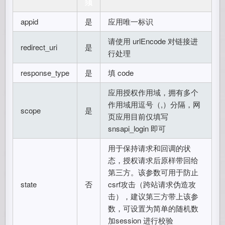
须
appid
是
应用唯一标识
请使用 urlEncode 对链接进
redirect_uri
是
行处理
response_type
是
填 code
应用授权作用域，拥有多个
作用域用逗号（,）分隔，网
scope
是
页应用目前仅填写
snsapi_login 即可
用于保持请求和回调的状
态，授权请求后原样带回给
第三方。该参数可用于防止
state
否
csrf攻击（跨站请求伪造攻
击），建议第三方带上该参
数，可设置为简单的随机数
加session 进行校验