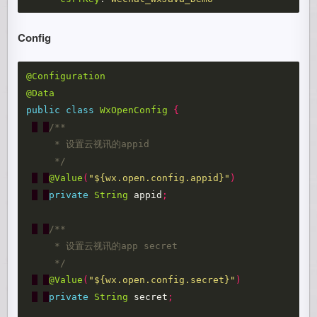
Config
@Configuration
@Data
public
class
WxOpenConfig
{
/**

     * 设置云视讯的appid

     */
@Value
(
"${wx.open.config.appid}"
)
private
String
appid
;
/**

     * 设置云视讯的app secret

     */
@Value
(
"${wx.open.config.secret}"
)
private
String
secret
;