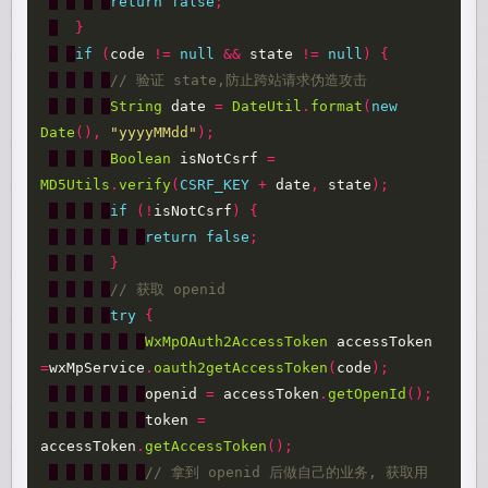
return
false
;
}
if
(
code
!=
null
&&
state
!=
null
)
{
// 验证 state,防止跨站请求伪造攻击
String
date
=
DateUtil
.
format
(
new
Date
(),
"yyyyMMdd"
);
Boolean
isNotCsrf
=
MD5Utils
.
verify
(
CSRF_KEY
+
date
,
state
);
if
(!
isNotCsrf
)
{
return
false
;
}
// 获取 openid
try
{
WxMpOAuth2AccessToken
accessToken
=
wxMpService
.
oauth2getAccessToken
(
code
);
openid
=
accessToken
.
getOpenId
();
token
=
accessToken
.
getAccessToken
();
// 拿到 openid 后做自己的业务, 获取用 