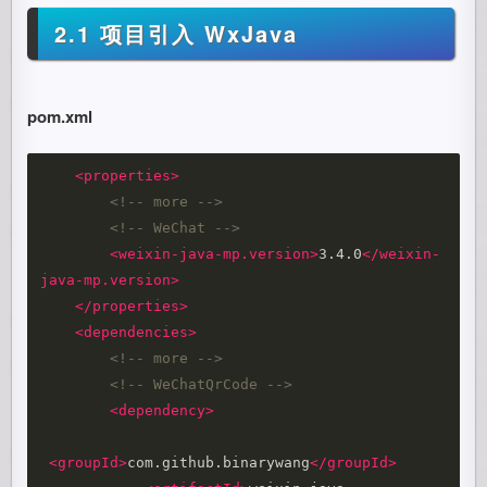
2.1 项目引入 WxJava
pom.xml
<properties>
<!-- more -->
<!-- WeChat -->
<weixin-java-mp.version>
3.4.0
</weixin-
java-mp.version>
</properties>
<dependencies>
<!-- more -->
<!-- WeChatQrCode -->
<dependency>
<groupId>
com.github.binarywang
</groupId>