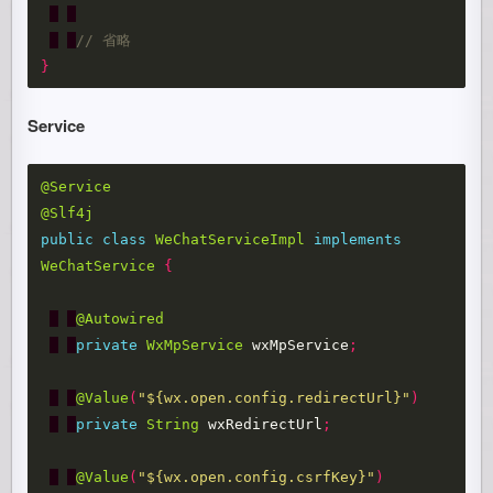
// 省略
}
Service
@Service
@Slf4j
public
class
WeChatServiceImpl
implements
WeChatService
{
@Autowired
private
WxMpService
wxMpService
;
@Value
(
"${wx.open.config.redirectUrl}"
)
private
String
wxRedirectUrl
;
@Value
(
"${wx.open.config.csrfKey}"
)