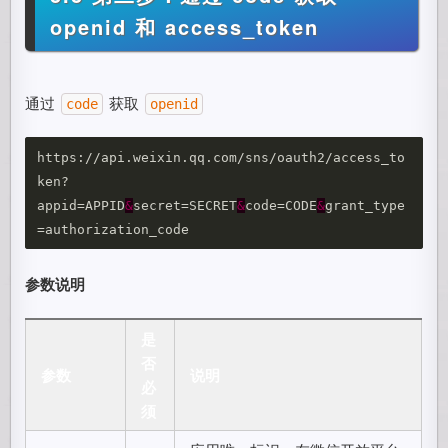
openid 和 access_token
通过
获取
code
openid
https://api.weixin.qq.com/sns/oauth2/access_to
ken?
appid=APPID
&
secret=SECRET
&
code=CODE
&
grant_type
参数说明
是
否
参数
说明
必
须