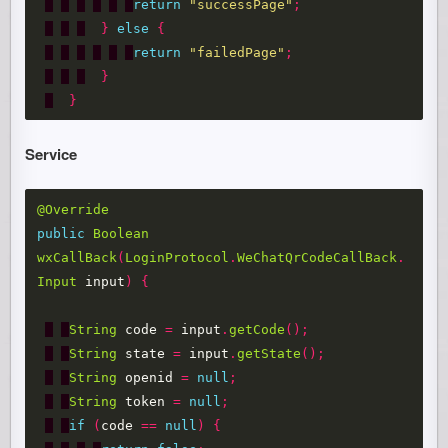
return
"successPage"
;
}
else
{
return
"failedPage"
;
}
}
Service
@Override
public
Boolean
wxCallBack
(
LoginProtocol
.
WeChatQrCodeCallBack
.
Input
input
)
{
String
code
=
input
.
getCode
();
String
state
=
input
.
getState
();
String
openid
=
null
;
String
token
=
null
;
if
(
code
==
null
)
{