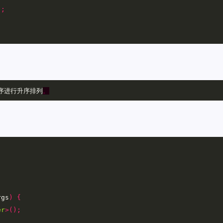
);
序进行升序排列
。
rgs
)
{
er
>();