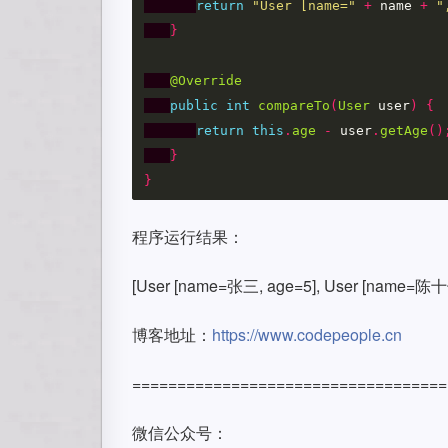
return
"User [name="
+
name
+
"
}
@Override
public
int
compareTo
(
User
user
)
{
return
this
.
age
-
user
.
getAge
()
}
}
程序运行结果：
[User [name=张三, age=5], User [name=陈十七
博客地址：
https://www.codepeople.cn
===================================
微信公众号：