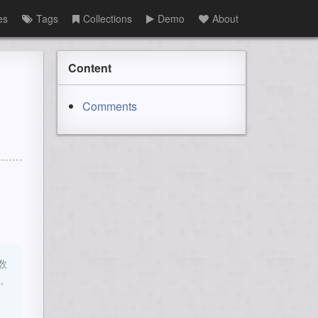
es
Tags
Collections
Demo
About
Content
Comments
数
。