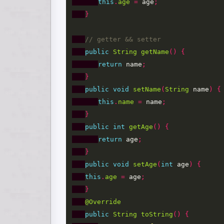
this
.
age
=
age
;
}
// getter && setter
public
String
getName
()
{
return
name
;
}
public
void
setName
(
String
name
)
{
this
.
name
=
name
;
}
public
int
getAge
()
{
return
age
;
}
public
void
setAge
(
int
age
)
{
this
.
age
=
age
;
}
@Override
public
String
toString
()
{