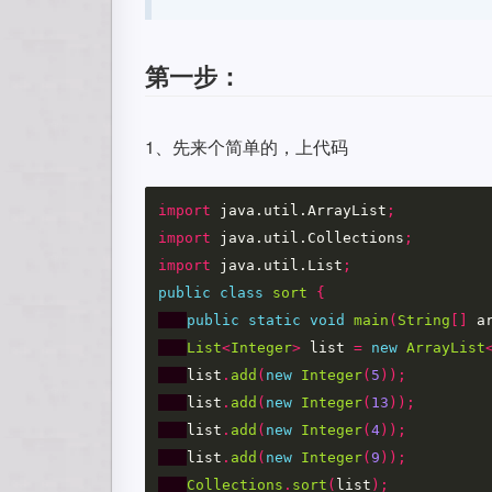
第一步：
1、先来个简单的，上代码
import
java.util.ArrayList
;
import
java.util.Collections
;
import
java.util.List
;
public
class
sort
{
public
static
void
main
(
String
[]
a
List
<
Integer
>
list
=
new
ArrayList
list
.
add
(
new
Integer
(
5
));
list
.
add
(
new
Integer
(
13
));
list
.
add
(
new
Integer
(
4
));
list
.
add
(
new
Integer
(
9
));
Collections
.
sort
(
list
);