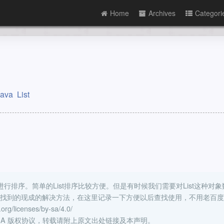
Home
Archives
Categori
Java
List
行排序。简单的List排序比较方便。但是有时候我们需要对List
这种对象
找到的现成的解决方法，在这里记录一下方便以后查找使用，不用老百度
g/licenses/by-sa/4.0/
Y-SA 版权协议，转载请附上原文出处链接及本声明。