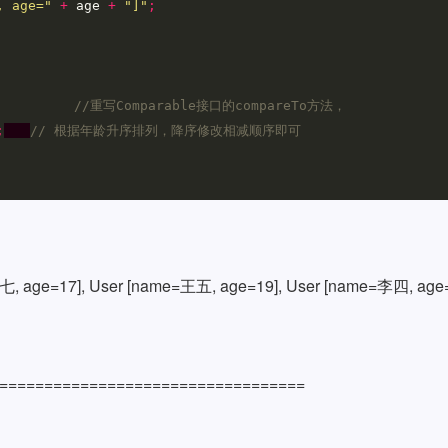
, age="
+
age
+
"]"
;
//重写Comparable接口的compareTo方法，
;
// 根据年龄升序排列，降序修改相减顺序即可
, age=17], User [name=王五, age=19], User [name=李四, age=
==================================