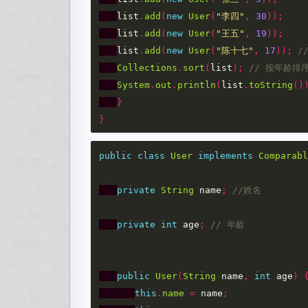
list
.
add
(
new
User
(
"李四"
,
30
));
list
.
add
(
new
User
(
"王五"
,
19
));
list
.
add
(
new
User
(
"陈十七"
,
17
));
/
Collections
.
sort
(
list
);
// 按年龄排
System
.
out
.
println
(
list
.
toString
()
}
}
public
class
User
implements
Comparabl
private
String
name
;
//姓名
private
int
age
;
// 年龄
public
User
(
String
name
,
int
age
)
this
.
name
=
name
;