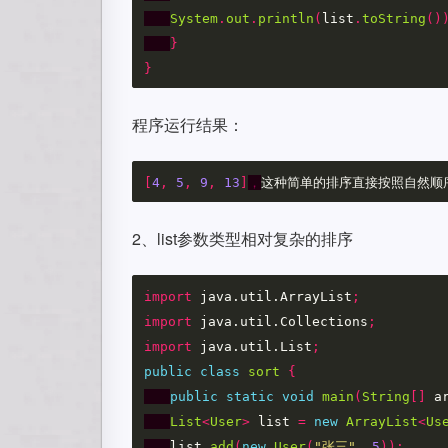
System
.
out
.
println
(
list
.
toString
()
}
}
程序运行结果：
[
4
,
5
,
9
,
13
]
，
这种简单的排序直接按照自然顺
2、list参数类型相对复杂的排序
import
java.util.ArrayList
;
import
java.util.Collections
;
import
java.util.List
;
public
class
sort
{
public
static
void
main
(
String
[]
a
List
<
User
>
list
=
new
ArrayList
<
Us
list
.
add
(
new
User
(
"张三"
,
5
));