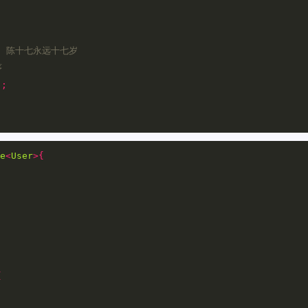
/ 陈十七永远十七岁
序
);
e
<
User
>{
{