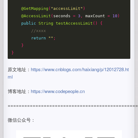
@GetMapping
(
"accessLimit"
)
@AccessLimit
(
seconds
=
3
,
maxCount
=
10
)
public
String
testAccessLimit
()
{
//xxxx
return
""
;
}
}
原文地址：
https://www.cnblogs.com/haixiang/p/12012728.ht
ml
博客地址：
https://www.codepeople.cn
==============================================
微信公众号：