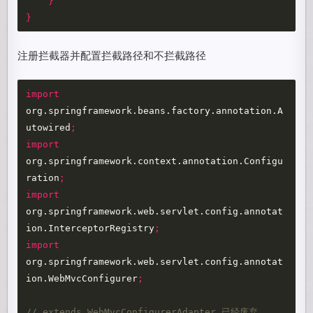
}
}
注册拦截器并配置拦截路径和不拦截路径
import
org.springframework.beans.factory.annotation.A
utowired
;
import
org.springframework.context.annotation.Configu
ration
;
import
org.springframework.web.servlet.config.annotat
ion.InterceptorRegistry
;
import
org.springframework.web.servlet.config.annotat
ion.WebMvcConfigurer
;
// extends WebMvcConfigurerAdapter 已经废弃，