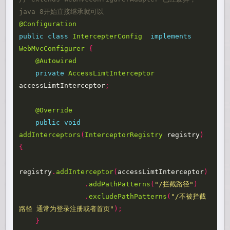
java 8开始直接继承就可以
@Configuration
public
class
IntercepterConfig
implements
WebMvcConfigurer
{
@Autowired
private
AccessLimtInterceptor
accessLimtInterceptor
;
@Override
public
void
addInterceptors
(
InterceptorRegistry
registry
)
{
registry
.
addInterceptor
(
accessLimtInterceptor
)
.
addPathPatterns
(
"/拦截路径"
)
.
excludePathPatterns
(
"/不被拦截
路径 通常为登录注册或者首页"
);
}