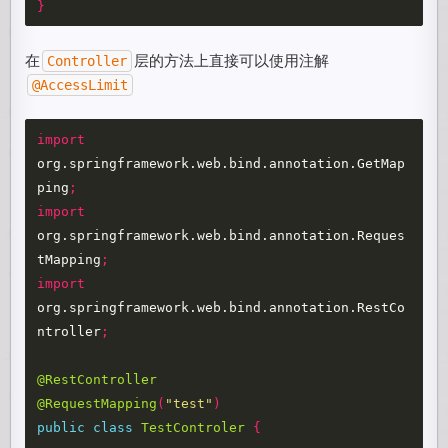
}
在
层的方法上直接可以使用注解
Controller
@AccessLimit
import
org.springframework.web.bind.annotation.GetMap
ping
;
import
org.springframework.web.bind.annotation.Reques
tMapping
;
import
org.springframework.web.bind.annotation.RestCo
ntroller
;
@RestController
@RequestMapping
(
"test"
)
public
class
TestControler
{