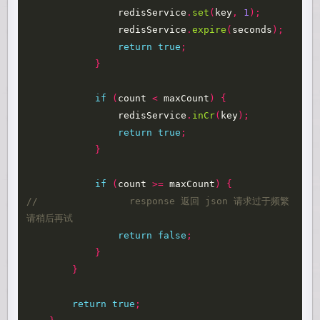
redisService
.
set
(
key
,
1
);
redisService
.
expire
(
seconds
);
return
true
;
}
if
(
count
<
maxCount
)
{
redisService
.
inCr
(
key
);
return
true
;
}
if
(
count
>=
maxCount
)
{
//                response 返回 json 请求过于频繁
请稍后再试
return
false
;
}
}
return
true
;