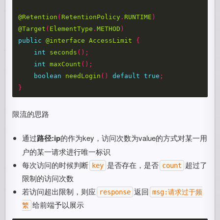
@Retention
(
RetentionPolicy
.
RUNTIME
)
@Target
(
ElementType
.
METHOD
)
public
@interface
AccessLimit
{
int
seconds
();
int
maxCount
();
boolean
needLogin
()
default
true
;
}
限流的思路
通过
路径:ip
的作为key，访问次数为value的方式对某一用
户的某一请求进行唯一标识
每次访问的时候判断
是否存在，是否
超过了
key
count
限制的访问次数
若访问超出限制，则应
返回
response
msg:请求过于频
给前端予以展示
繁