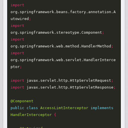
import
org.springframework.beans.factory.annotation.A
utowired
;
import
org.springframework.stereotype.Component
;
import
org.springframework.web.method.HandlerMethod
;
import
org.springframework.web.servlet.HandlerInterce
ptor
;
import
javax.servlet.http.HttpServletRequest
;
import
javax.servlet.http.HttpServletResponse
;
@Component
public
class
AccessLimtInterceptor
implements
HandlerInterceptor
{