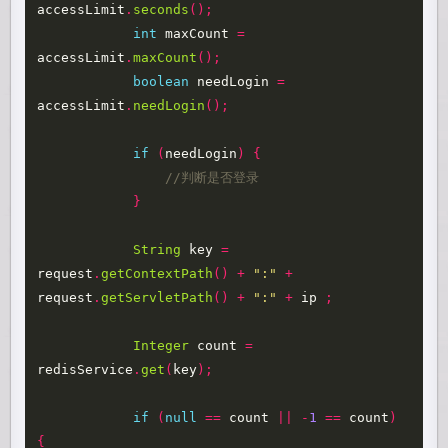
accessLimit
.
seconds
();
int
maxCount
=
accessLimit
.
maxCount
();
boolean
needLogin
=
accessLimit
.
needLogin
();
if
(
needLogin
)
{
//判断是否登录
}
String
key
=
request
.
getContextPath
()
+
":"
+
request
.
getServletPath
()
+
":"
+
ip
;
Integer
count
=
redisService
.
get
(
key
);
if
(
null
==
count
||
-
1
==
count
)
{