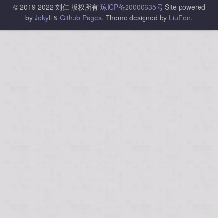
© 2019-2022 刘仁 版权所有
琼ICP备20000635号
Site powered
by
Jekyll
&
Github Pages
.
Theme designed by
LiuRen
.