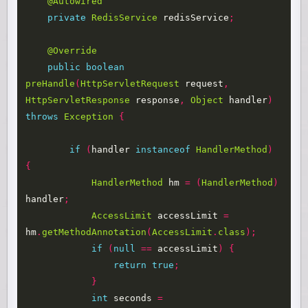
@Autowired
private
RedisService
redisService
;
@Override
public
boolean
preHandle
(
HttpServletRequest
request
,
HttpServletResponse
response
,
Object
handler
)
throws
Exception
{
if
(
handler
instanceof
HandlerMethod
)
{
HandlerMethod
hm
=
(
HandlerMethod
)
handler
;
AccessLimit
accessLimit
=
hm
.
getMethodAnnotation
(
AccessLimit
.
class
);
if
(
null
==
accessLimit
)
{
return
true
;
}
int
seconds
=