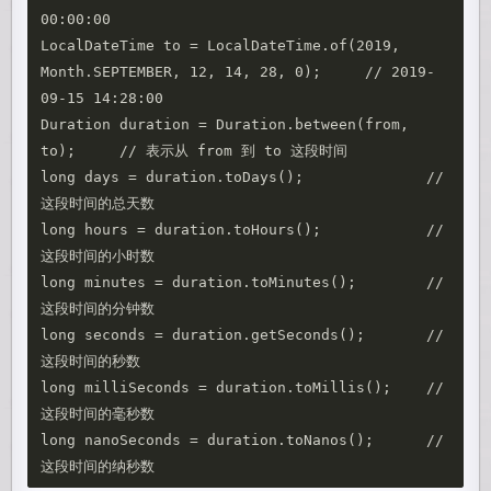
00:00:00

LocalDateTime to = LocalDateTime.of(2019, 
Month.SEPTEMBER, 12, 14, 28, 0);     // 2019-
09-15 14:28:00

Duration duration = Duration.between(from, 
to);     // 表示从 from 到 to 这段时间

long days = duration.toDays();              // 
这段时间的总天数

long hours = duration.toHours();            // 
这段时间的小时数

long minutes = duration.toMinutes();        // 
这段时间的分钟数

long seconds = duration.getSeconds();       // 
这段时间的秒数

long milliSeconds = duration.toMillis();    // 
这段时间的毫秒数

long nanoSeconds = duration.toNanos();      // 