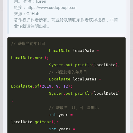
用。 作者：liuren
链接：https://www.codepeople.cn
来源：GitHub
著作权归作者所有。商业转载请联系作者获得授权，非商
业转载请注明出处。
// 获取当前年月日
LocalDate
localDate
=
LocalDate
.
now
();
System
.
out
.
println
(
localDate
);
// 构造指定的年月日
LocalDate
localDate1
=
LocalDate
.
of
(
2019
,
9
,
12
);
System
.
out
.
println
(
localDate1
)
;
// 获取年、月、日、星期几
int
year
=
localDate
.
getYear
();
int
year1
=