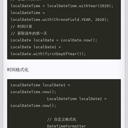
localDateTime = localDateTime.withYear(2020);

localDateTime = 
localDateTime.with(ChronoField.YEAR, 2020);

// 时间计算

// 获取该年的第一天

LocalDate localDate = LocalDate.now();

LocalDate localDate1 = 
时间格式化
LocalDateTime localDate1 = 
LocalDateTime.now();

		LocalDateTime localDate2 = 
LocalDateTime.now();

		// 自定义格式化

		DateTimeFormatter 