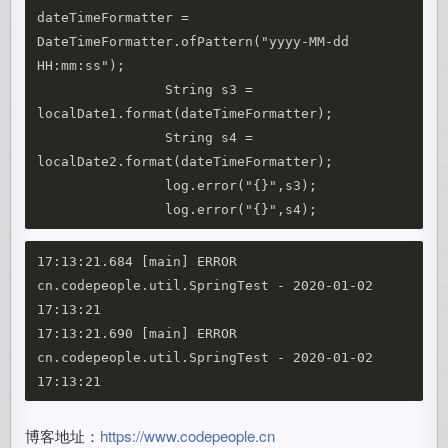
dateTimeFormatter = 
DateTimeFormatter.ofPattern("yyyy-MM-dd 
HH:mm:ss");

		String s3 = 
localDate1.format(dateTimeFormatter);

		String s4 = 
localDate2.format(dateTimeFormatter);

		log.error("{}",s3);

17:13:21.684 [main] ERROR 
cn.codepeople.util.SpringTest - 2020-01-02 
17:13:21

17:13:21.690 [main] ERROR 
cn.codepeople.util.SpringTest - 2020-01-02 
博客地址：
https://www.codepeople.cn