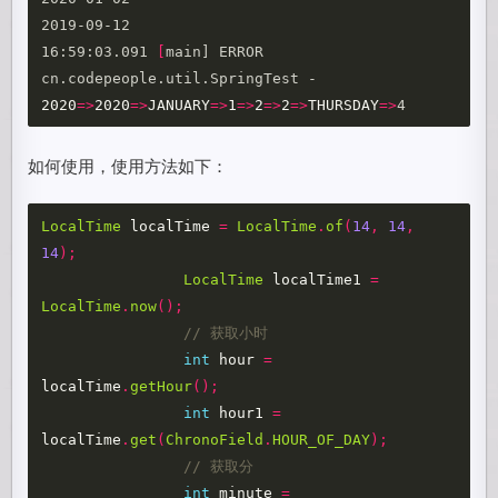
2019-09-12

16:59:03.091 
[
main] ERROR 
cn.codepeople.util.SpringTest - 
2020
=>
2020
=>
JANUARY
=>
1
=>
2
=>
2
=>
THURSDAY
=>
如何使用，使用方法如下：
LocalTime
localTime
=
LocalTime
.
of
(
14
,
14
,
14
);
LocalTime
localTime1
=
LocalTime
.
now
();
// 获取小时
int
hour
=
localTime
.
getHour
();
int
hour1
=
localTime
.
get
(
ChronoField
.
HOUR_OF_DAY
);
// 获取分
int
minute
=