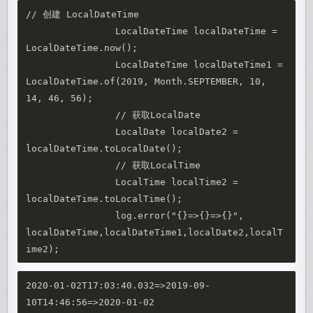
// 创建 LocalDateTime

		LocalDateTime localDateTime = 
LocalDateTime.now();

		LocalDateTime localDateTime1 = 
LocalDateTime.of(2019, Month.SEPTEMBER, 10, 
14, 46, 56);

		// 获取LocalDate

		LocalDate localDate2 = 
localDateTime.toLocalDate();

		// 获取LocalTime

		LocalTime localTime2 = 
localDateTime.toLocalTime();

		log.error("{}=>{}=>{}", 
localDateTime,localDateTime1,localDate2,localT
2020-01-02T17:03:40.032=>2019-09-