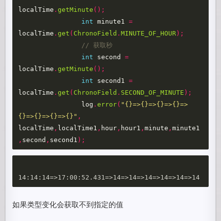
localTime
.
getMinute
();
int
minute1
=
localTime
.
get
(
ChronoField
.
MINUTE_OF_HOUR
);
// 获取秒
int
second
=
localTime
.
getMinute
();
int
second1
=
localTime
.
get
(
ChronoField
.
SECOND_OF_MINUTE
);
log
.
error
(
"{}=>{}=>{}=>{}=>
{}=>{}=>{}=>{}"
,
localTime
,
localTime1
,
hour
,
hour1
,
minute
,
minute1
,
second
,
second1
);
如果类型变化会获取不到指定的值