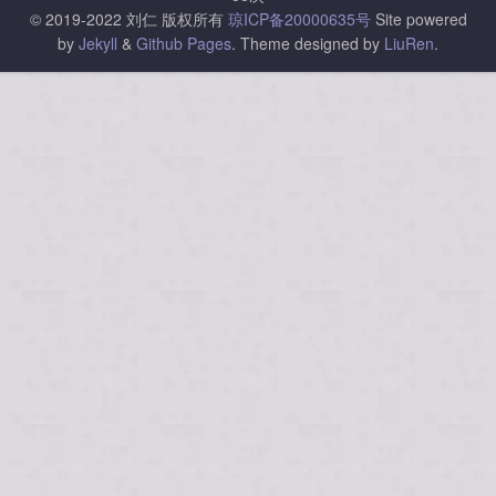
© 2019-2022 刘仁 版权所有
琼ICP备20000635号
Site powered
by
Jekyll
&
Github Pages
.
Theme designed by
LiuRen
.