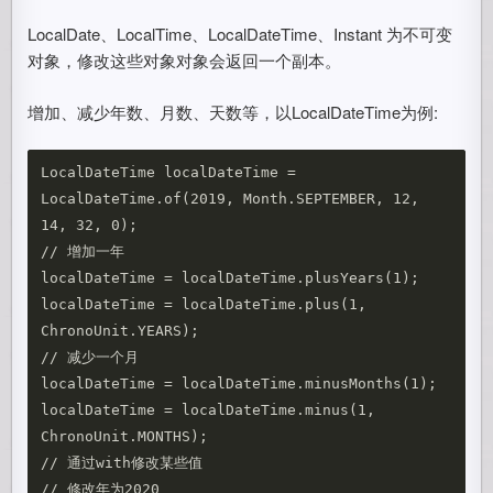
LocalDate、LocalTime、LocalDateTime、Instant 为不可变
对象，修改这些对象对象会返回一个副本。
增加、减少年数、月数、天数等，以LocalDateTime为例:
LocalDateTime localDateTime = 
LocalDateTime.of(2019, Month.SEPTEMBER, 12, 
14, 32, 0);

// 增加一年

localDateTime = localDateTime.plusYears(1);

localDateTime = localDateTime.plus(1, 
ChronoUnit.YEARS);

// 减少一个月

localDateTime = localDateTime.minusMonths(1);

localDateTime = localDateTime.minus(1, 
ChronoUnit.MONTHS);  

// 通过with修改某些值

// 修改年为2020
