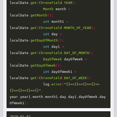
localDate
.
get
(
ChronoField
.
YEAR
);
Month
month
=
localDate
.
getMonth
();
int
month1
=
localDate
.
get
(
ChronoField
.
MONTH_OF_YEAR
);
int
day
=
localDate
.
getDayOfMonth
();
int
day1
=
localDate
.
get
(
ChronoField
.
DAY_OF_MONTH
);
DayOfWeek
dayOfWeek
=
localDate
.
getDayOfWeek
();
int
dayOfWeek1
=
localDate
.
get
(
ChronoField
.
DAY_OF_WEEK
);
log
.
error
(
"{}=>{}=>{}=>{}=>
{}=>{}=>{}=>{}"
,
year
,
year1
,
month
,
month1
,
day
,
day1
,
dayOfWeek
,
day
OfWeek1
);
2020-01-02
