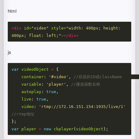
html
<div
id=
"video"
style=
"width: 400px; height: 
400px; float: left;"
></div>
js
var
videoObject
=
{
container
:
'
#video
'
,
//容器的ID或classNam
variable
:
'
player
'
,
//播放函数名称            
autoplay
:
true
,
live
:
true
,
video
:
'
rtmp://172.16.151.154:1935/live/1
'
//rtmp地址        
};
var
player
=
new
ckplayer
(
videoObject
);