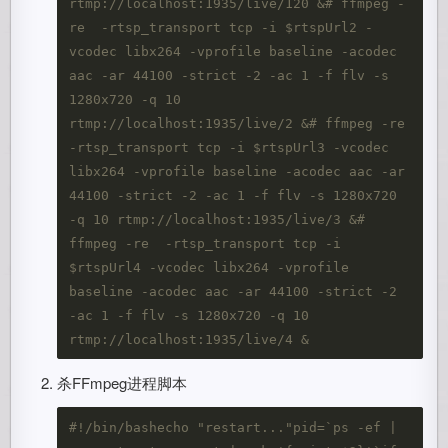
rtmp://localhost:1935/live/120 &# ffmpeg -
re  -rtsp_transport tcp -i $rtspUrl2 -
vcodec libx264 -vprofile baseline -acodec 
aac -ar 44100 -strict -2 -ac 1 -f flv -s 
1280x720 -q 10 
rtmp://localhost:1935/live/2 &# ffmpeg -re  
-rtsp_transport tcp -i $rtspUrl3 -vcodec 
libx264 -vprofile baseline -acodec aac -ar 
44100 -strict -2 -ac 1 -f flv -s 1280x720 
-q 10 rtmp://localhost:1935/live/3 &# 
ffmpeg -re  -rtsp_transport tcp -i 
$rtspUrl4 -vcodec libx264 -vprofile 
baseline -acodec aac -ar 44100 -strict -2 
-ac 1 -f flv -s 1280x720 -q 10 
rtmp://localhost:1935/live/4 &
杀FFmpeg进程脚本
#!/bin/bashecho "restart..."pid=`ps -ef | 