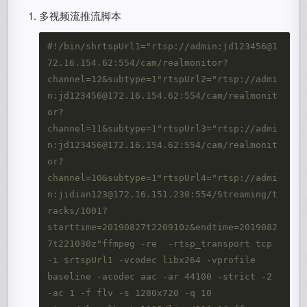
多视频流推流脚本
#!/bin/shrtspUrl1="rtsp://admin:jd123456@1
72.16.154.62:554/cam/realmonitor?
channel=12&subtype=1"rtspUrl2="rtsp://admi
n:jd123456@172.16.154.62:554/cam/realmonit
or?
channel=11&subtype=1"rtspUrl3="rtsp://admi
n:jd123456@172.16.154.62:554/cam/realmonit
or?
channel=10&subtype=1"rtspUrl4="rtsp://admi
n:jidian123@172.16.151.230:554/Streaming/t
racks/1001?
starttime=20190827t220910z&endtime=2019082
7t221030z"ffmpeg -re  -rtsp_transport tcp 
-i $rtspUrl1 -vcodec libx264 -vprofile 
baseline -acodec aac -ar 44100 -strict -2 
-ac 1 -f flv -s 1280x720 -q 10 