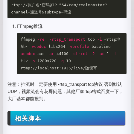
rtsp://账户名:密码@IP:554/cam/realmonitor?
FFmpeg推流
ffmpeg 
-re
-rtsp_transport
 tcp 
-i
 <rtsp地
址> 
-vcodec
 libx264 
-vprofile
 baseline 
-
acodec
 aac 
-ar
 44100 
-strict
-2
-ac
 1 
-f
flv 
-s
 1280x720 
-q
 10 
注意：推流时一定要使用 -rtsp_transport tcp协议 否则默认
UDP，视频流会有花屏问题，其他厂家rtsp格式百度一下，
大厂基本都能搜到。
相关脚本