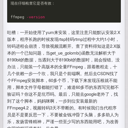
现在仔细检查它是否有效：

ffmpeg 
-version
吐槽：一开始使用了yum来安装，这里注意只能默认安装2.X
版本，程序长跑的时候发现rtsp转码rtmp过程中大约1小时，
转码进程会崩溃，导致视频流断开。查了资料得知这是2.X版
本的一个已知问题，当get_ue_golomb()函数无法解析大于
8190bit的数据，当遇到大于8190bit的数据时，就会报错。没
办法，只能装一个高版本的全量FFmpeg，跟着教程走，十
几个依赖一步一个坎，我只是个前端啊。然后去CSDN找了
个FFmpeg安装脚本，60多个币，下载下来发现压根就不能
用，脚本文件字母都能打错了，难道60多币的东西写完都不
验证吗？你这不是坑币吗。最后，只能去google老外了，找
到了这个脚本，妈妈咪啊，一步到位安装最新的
FFmpeg4.2，视频转码3天不带断的。有时候我们当代程序
员是不是要反思一下，不要被金钱冲昏了头脑，多多助人为
乐，发扬雷锋精神，严谨一些至少写的东西能用吧，为改善