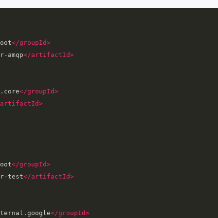
oot
</groupId>
r-amqp
</artifactId>
.core
</groupId>
artifactId>
oot
</groupId>
r-test
</artifactId>
ternal.google
</groupId>