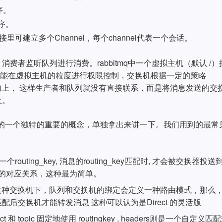
序。
程序。
连接里可建立多个Channel，每个channel代表一个会话。
者监听队列进行消费。rabbitmq中一个虚拟主机（默认 /）
用户只能在虚拟主机的粒度进行权限控制，交换机根据一定的策略
列(Queue)上， 这样生产者和队列就没有直接联系，而是将消息发送的交
上。
bitmq的一个独特的重要的概念，单独拿出来讲一下。我们用到的最常
个routing_key, 消息的routing_key匹配时, 才会被交换器投送
确的对应关系，这种最为简单。
。在这种交换机下，队列和交换机的绑定会定义一种路由模式，那么
后交换机才能转发消息 这种可以认为是Direct 的灵活版
ct 和 topic 固定地使用 routingkey , headers则是一个自定义匹