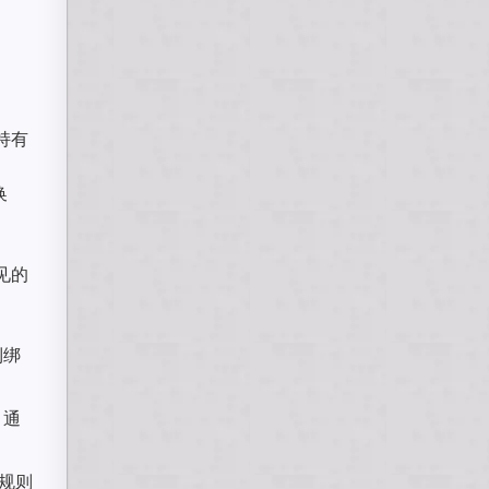
持有
换
见的
到绑
，通
配规则