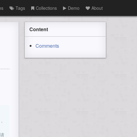
es
Tags
Collections
Demo
About
Content
Comments
l，
请