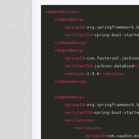
<dependencies>
<dependency>
<groupId>
org.springframework.b
<artifactId>
spring-boot-starte
</dependency>
<dependency>
<groupId>
com.fasterxml.jackson
<artifactId>
jackson-databind
</
<version>
2.9.6
</version>
</dependency>
<dependency>
<groupId>
org.springframework.b
<artifactId>
spring-boot-starte
<exclusions>
<exclusion>
<groupId>
com.vaadin.ex