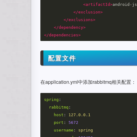
<artifactId>
android-js
</exclusion>
</exclusions>
</dependency>
</dependencies>
配置文件
在application.yml中添加rabbitmq相关配置：
spring
:
rabbitmq
:
host
:
127.0.0.1
port
:
5672
username
:
spring