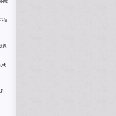
理的数
而不仅
样就保
也就
越多