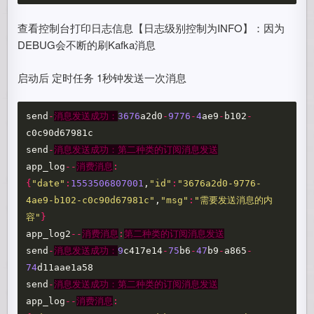
查看控制台打印日志信息【日志级别控制为INFO】：因为
DEBUG会不断的刷Kafka消息
启动后 定时任务 1秒钟发送一次消息
send
-
消息发送成功：
3676
a2d0
-
9776
-
4
ae9
-
b102
-
c0c90d67981c
send
-
消息发送成功：第二种类的订阅消息发送
app_log
--
消费消息
:
{
"date"
:
1553506807001
,
"id"
:
"3676a2d0-9776-
4ae9-b102-c0c90d67981c"
,
"msg"
:
"需要发送消息的内
容"
}
app_log2
--
消费消息
:
第二种类的订阅消息发送
send
-
消息发送成功：
9
c417e14
-
75
b6
-
47
b9
-
a865
-
74
d11aae1a58
send
-
消息发送成功：第二种类的订阅消息发送
app_log
--
消费消息
: