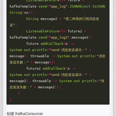
ListenableFuture
<?>
future
=
kafkaTemplate
.
send
(
"app_log"
,
JSONObject
.
toJSON
String
(
vo
));
String
message2
=
"第二种类的订阅消息发
送"
;
ListenableFuture
<?>
future2
=
kafkaTemplate
.
send
(
"app_log2"
,
message2
);
future
.
addCallback
(
o
->
System
.
out
.
println
(
"send-消息发送成功："
+
message
),
throwable
->
System
.
out
.
println
(
"消息
发送失败："
+
message
));
future2
.
addCallback
(
o
->
System
.
out
.
println
(
"send-消息发送成功："
+
message2
),
throwable
->
System
.
out
.
println
(
"消
息发送失败："
+
message2
));
}
}
创建 KafkaConsumer