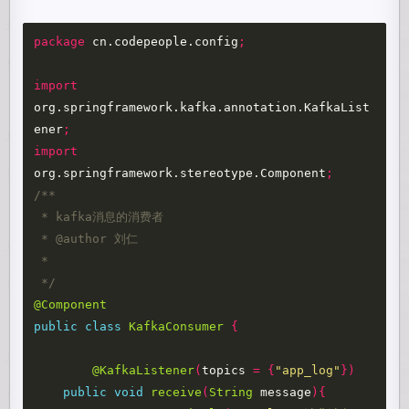
package
cn.codepeople.config
;
import
org.springframework.kafka.annotation.KafkaList
ener
;
import
org.springframework.stereotype.Component
;
/**

 * kafka消息的消费者

 * @author 刘仁

 *

 */
@Component
public
class
KafkaConsumer
{
@KafkaListener
(
topics
=
{
"app_log"
})
public
void
receive
(
String
message
){