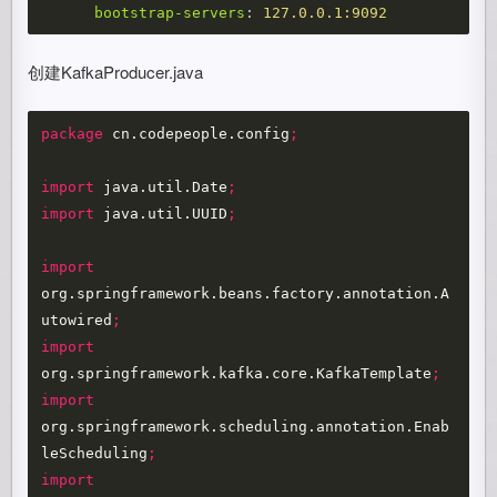
bootstrap-servers
:
127.0.0.1:9092
创建KafkaProducer.java
package
cn.codepeople.config
;
import
java.util.Date
;
import
java.util.UUID
;
import
org.springframework.beans.factory.annotation.A
utowired
;
import
org.springframework.kafka.core.KafkaTemplate
;
import
org.springframework.scheduling.annotation.Enab
leScheduling
;
import