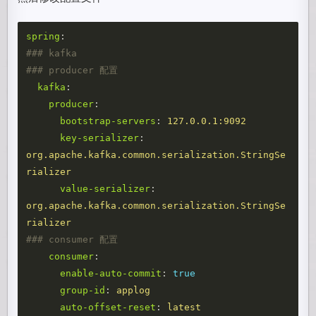
spring
:
### kafka
### producer 配置
kafka
:
producer
:
bootstrap-servers
:
127.0.0.1:9092
key-serializer
:
org.apache.kafka.common.serialization.StringSe
rializer
value-serializer
:
org.apache.kafka.common.serialization.StringSe
rializer
### consumer 配置 
consumer
:
enable-auto-commit
:
true
group-id
:
applog
auto-offset-reset
:
latest