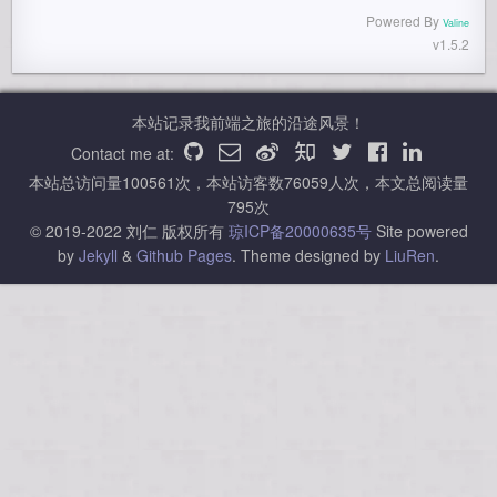
Powered By
Valine
v1.5.2
本站记录我前端之旅的沿途风景！
Contact me at:
本站总访问量
100561
次，本站访客数
76059
人次，本文总阅读量
795
次
© 2019-2022 刘仁 版权所有
琼ICP备20000635号
Site powered
by
Jekyll
&
Github Pages
.
Theme designed by
LiuRen
.