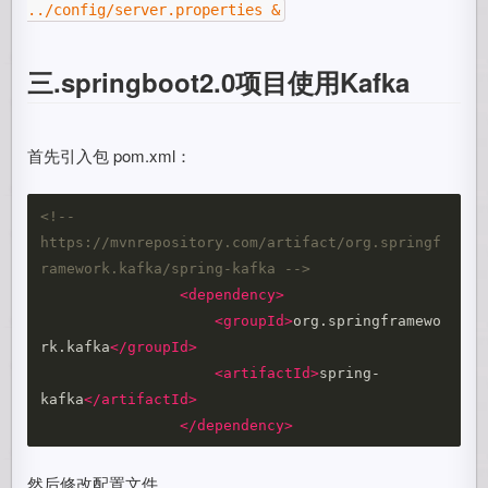
../config/server.properties &
三.springboot2.0项目使用Kafka
首先引入包 pom.xml：
<!-- 
https://mvnrepository.com/artifact/org.springf
ramework.kafka/spring-kafka -->
<dependency>
<groupId>
org.springframewo
rk.kafka
</groupId>
<artifactId>
spring-
kafka
</artifactId>
</dependency>
然后修改配置文件