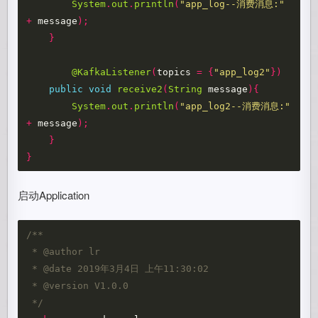
System
.
out
.
println
(
"app_log--消费消息:"
+
message
);
}
@KafkaListener
(
topics
=
{
"app_log2"
})
public
void
receive2
(
String
message
){
System
.
out
.
println
(
"app_log2--消费消息:"
+
message
);
}
}
启动Application
/**   

 * @author lr

 * @date 2019年3月4日 上午11:30:02 

 * @version V1.0.0   

 */