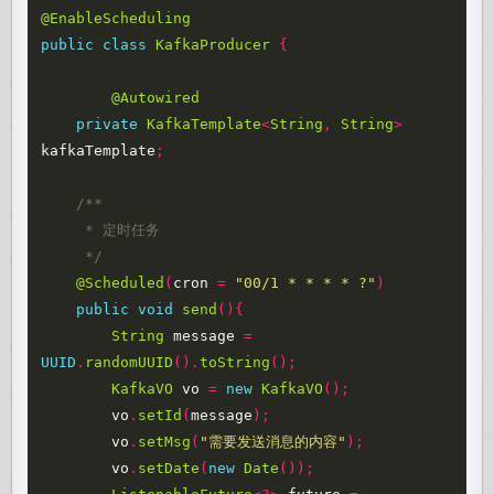
@EnableScheduling
public
class
KafkaProducer
{
@Autowired
private
KafkaTemplate
<
String
,
String
>
kafkaTemplate
;
/**

     * 定时任务

     */
@Scheduled
(
cron
=
"00/1 * * * * ?"
)
public
void
send
(){
String
message
=
UUID
.
randomUUID
().
toString
();
KafkaVO
vo
=
new
KafkaVO
();
vo
.
setId
(
message
);
vo
.
setMsg
(
"需要发送消息的内容"
);
vo
.
setDate
(
new
Date
());