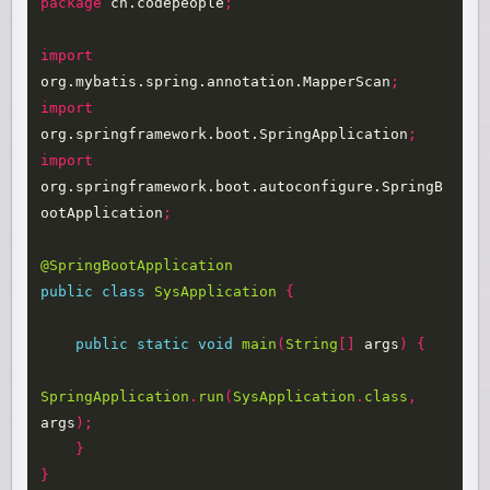
package
cn.codepeople
;
import
org.mybatis.spring.annotation.MapperScan
;
import
org.springframework.boot.SpringApplication
;
import
org.springframework.boot.autoconfigure.SpringB
ootApplication
;
@SpringBootApplication
public
class
SysApplication
{
public
static
void
main
(
String
[]
args
)
{
SpringApplication
.
run
(
SysApplication
.
class
,
args
);
}
}