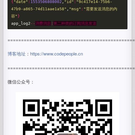
{
"date"
:
1553506808002
,
"id"
:
"9c417e14-75b6-
47b9-a865-74d11aae1a58"
,
"msg"
:
"需要发送消息的内
容"
}
app_log2
--
消费消息
:
第二种类的订阅消息发送
==============================================
博客地址
：
https://www.codepeople.cn
==============================================
微信公众号：