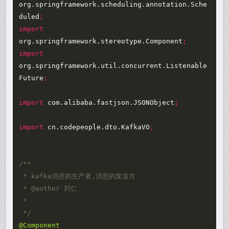
org.springframework.scheduling.annotation.Sche
duled
;
import
org.springframework.stereotype.Component
;
import
org.springframework.util.concurrent.Listenable
Future
;
import
com.alibaba.fastjson.JSONObject
;
import
cn.codepeople.dto.KafkaVO
;
/**

 * kafka消息的生产者,消息的发送方

 * @author 刘仁

 *

 */
@Component