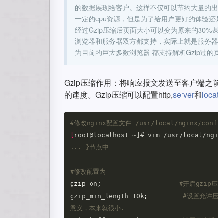
的数据展现给客户。这样不仅可以节约大量的出口
一定的cpu资源，但是为了给用户更好的体验还
经过Gzip压缩后页面大小可以变为原来的30%
浏览器和服务器双方都支持，实际上就是服务器
为目前的巨大多数浏览器 都支持解析Gzip过的
Gzip压缩作用：将响应报⽂发送⾄客户端
的速度。Gzip压缩可以配置http,
server
和
loca
#修改nginx配置文件 /usr/local/nginx/conf/
[
root@localhost ~]# vim /usr/local/ngi
... }节点中
#修改配置为
gzip 
on
;
#开启gzip
gzip_min_length 10k
;
#设置允许
意义，本来就很小.