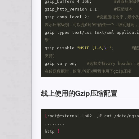
gzip_buffers 4 16k
;
#设置压缩缓
gzip_http_version 1.1
;
#压缩版本
gzip_comp_level 2
;
#设置压缩比率，最小
表示压缩级别，可以是0到9中的任一个，级别越高，
gzip 
types text/css text/xml applicati
型!
gzip_disable 
"MSIE [1-6]
\.
"
;
#配
支持）
gzip 
vary on
;
#选择支持vary head
在传送数据时，给客户端说明我使用了gzip压缩
线上使用的Gzip压缩配置
[
root@external-lb02 ~]# 
cat
 /data/ngin
........

http 
{