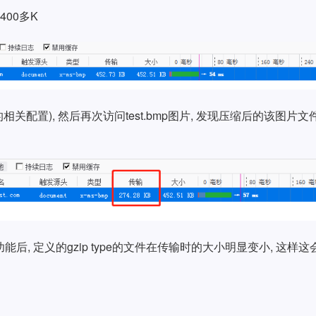
00多K
p的相关配置), 然后再次访问test.bmp图片, 发现压缩后的该图片文
功能后, 定义的gzip type的文件在传输时的大小明显变小, 这样这