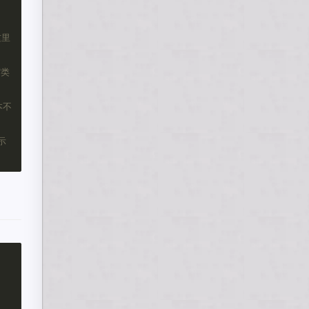
这里
缩类
本不
示