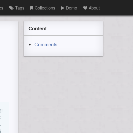
es
Tags
Collections
Demo
About
Content
Comments
!
优
,
后