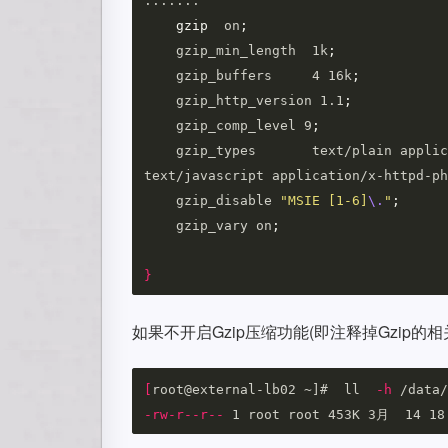
.......

gzip  
on
;
    gzip_min_length  1k
;
    gzip_buffers     4 16k
;
    gzip_http_version 1.1
;
    gzip_comp_level 9
;
    gzip_types       text/plain application/x-javascript text/css application/xml 
text/javascript application/x-httpd-ph
    gzip_disable 
"MSIE [1-6]
\.
"
;
    gzip_vary on
;
}
如果不开启Gzip压缩功能(即注释掉Gzip的相
[
root@external-lb02 ~]#  ll  
-h
-rw-r--r--