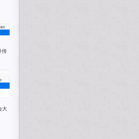
件传
会大