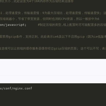
冲区大小，此处设置为4个16K内存作为压缩结果流缓存
为1，处理速度快，传输速度慢；9为最大压缩比，处理速度慢，传输速度快; 
压缩就越小，节省了带宽资源，但同时也消耗CPU资源，所以一般折中为6
on/javascript
;
#制定压缩的类型,线上配置时尽可能配置多的压
置禁用gzip条件，支持正则。此处表示ie6及以下不启用gzip（因为ie低版
er；改选项可以让前端的缓存服务器缓存经过gzip压缩的页面; 这个可以不写，表
x/conf/nginx.conf
