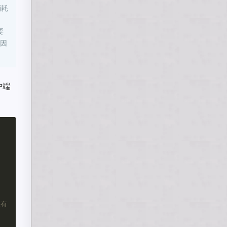
消耗
要
因
户端
没有