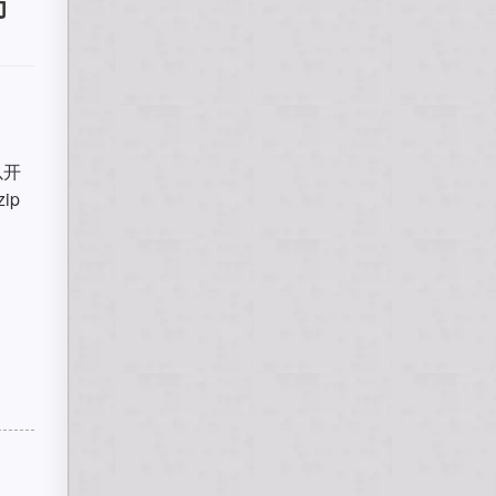
功
以开
ip