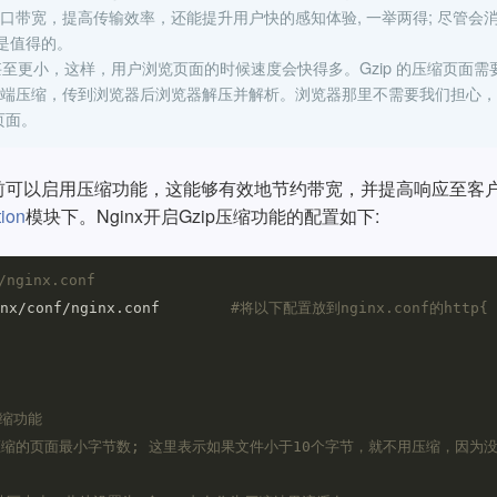
带宽，提高传输效率，还能提升用户快的感知体验, 一举两得; 尽管会
是值得的。
甚至更小，这样，用户浏览页面的时候速度会快得多。Gzip 的压缩页面需
端压缩，传到浏览器后浏览器解压并解析。浏览器那里不需要我们担心，
页面。
之前可以启⽤压缩功能，这能够有效地节约带宽，并提⾼响应⾄客
tion
模块下。Nginx开启Gzip压缩功能的配置如下:
nginx.conf
nx/conf/nginx.conf        
#将以下配置放到nginx.conf的http{ 
压缩功能
压缩的页面最小字节数; 这里表示如果文件小于10个字节，就不用压缩，因为