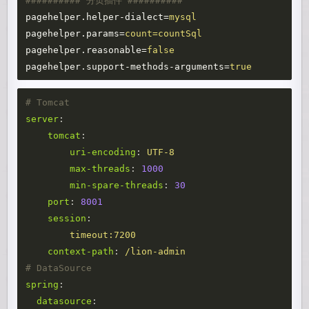
pagehelper.helper-dialect
=
mysql
pagehelper.params
=
count=countSql
pagehelper.reasonable
=
false
pagehelper.support-methods-arguments
=
true
# Tomcat
server
:
tomcat
:
uri-encoding
:
UTF-8
max-threads
:
1000
min-spare-threads
:
30
port
:
8001
session
:
timeout:7200
context-path
:
/lion-admin
# DataSource
spring
:
datasource
: