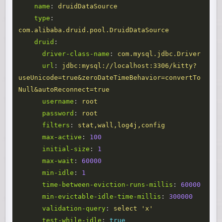
name
:
druidDataSource
type
:
com.alibaba.druid.pool.DruidDataSource
druid
:
driver-class-name
:
com.mysql.jdbc.Driver
url
:
jdbc:mysql://localhost:3306/kitty?
useUnicode=true&zeroDateTimeBehavior=convertTo
Null&autoReconnect=true
username
:
root
password
:
root
filters
:
stat,wall,log4j,config
max-active
:
100
initial-size
:
1
max-wait
:
60000
min-idle
:
1
time-between-eviction-runs-millis
:
60000
min-evictable-idle-time-millis
:
300000
validation-query
:
select 'x'
test-while-idle
:
true