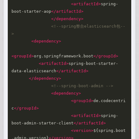
<artifactId>
spring-
boot-starter-aop
</artifactId>
</dependency>
<!--spring整合elasticsearch包--
>
<dependency>
<groupId>
org.springframework.boot
</groupId>
<artifactId>
spring-boot-starter-
data-elasticsearch
</artifactId>
</dependency>
<!--spring-boot-admin -->
<dependency>
<groupId>
de.codecentri
c
</groupId>
<artifactId>
spring-
boot-admin-starter-client
</artifactId>
<version>
${spring.boot
.admin.version}
</version>