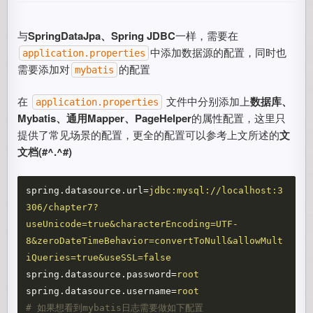
与
SpringDataJpa、Spring JDBC
一样，需要在
中添加数据源的配置，同时也
application.properties
需要添加对
的配置
mybatis
在
文件中分别添加上
数据库、
application.properties
Mybatis、通用Mapper、PageHelper
的属性配置，这里只
提供了常见场景的配置，更全的配置可以参考上文所述的
文
文档(#^.^#)
spring.datasource.url
=
jdbc:mysql://localhost:3
306/chapter7?
useUnicode=true&characterEncoding=UTF-
8&zeroDateTimeBehavior=convertToNull&allowMult
iQueries=true&useSSL=false
spring.datasource.password
=
root
spring.datasource.username
=
root