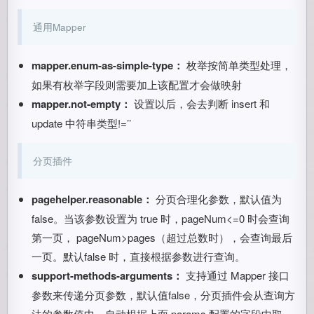
通用Mapper
mapper.enum-as-simple-type：
枚举按简单类型处理，
如果有枚举字段则需要加上该配置才会做映射
mapper.not-empty：
设置以后，会去判断 insert 和
update 中符串类型!=’’
分页插件
pagehelper.reasonable：
分页合理化参数，默认值为
false。当该参数设置为 true 时，pageNum<=0 时会查询
第一页， pageNum>pages（超过总数时），会查询最后
一页。默认false 时，直接根据参数进行查询。
support-methods-arguments：
支持通过 Mapper 接口
参数来传递分页参数，默认值false，分页插件会从查询方
法的参数值中，自动根据上面 params 配置的字段中取