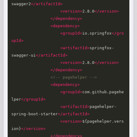
swagger2
</artifactId>
<version>
2.8.0
</version>
</dependency>
<dependency>
<groupId>
io.springfox
</gro
upId>
<artifactId>
springfox-
swagger-ui
</artifactId>
<version>
2.8.0
</version>
</dependency>
<!-- pagehelper -->
<dependency>
<groupId>
com.github.pagehe
lper
</groupId>
<artifactId>
pagehelper-
spring-boot-starter
</artifactId>
<version>
${pagehelper.vers
ion}
</version>
</dependency>