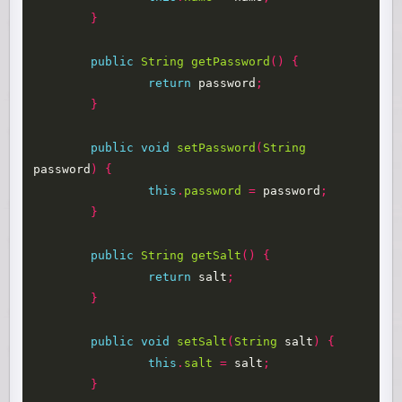
}
public
String
getPassword
()
{
return
password
;
}
public
void
setPassword
(
String
password
)
{
this
.
password
=
password
;
}
public
String
getSalt
()
{
return
salt
;
}
public
void
setSalt
(
String
salt
)
{
this
.
salt
=
salt
;
}