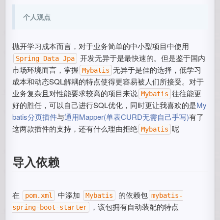
个人观点
抛开学习成本而言，对于业务简单的中小型项目中使用
开发无异于是最快速的。但是鉴于国内
Spring Data Jpa
市场环境而言，掌握
无异于是佳的选择，低学习
Mybatis
成本和动态SQL解耦的特点使得更容易被人们所接受。对于
业务复杂且对性能要求较高的项目来说
往往能更
Mybatis
好的胜任，可以自己进行SQL优化，同时更让我喜欢的是
My
batis分页插件
与
通用Mapper(单表CURD无需自己手写)
有了
这两款插件的支持，还有什么理由拒绝
呢
Mybatis
导入依赖
在
中添加
的依赖包
pom.xml
Mybatis
mybatis-
，该包拥有自动装配的特点
spring-boot-starter