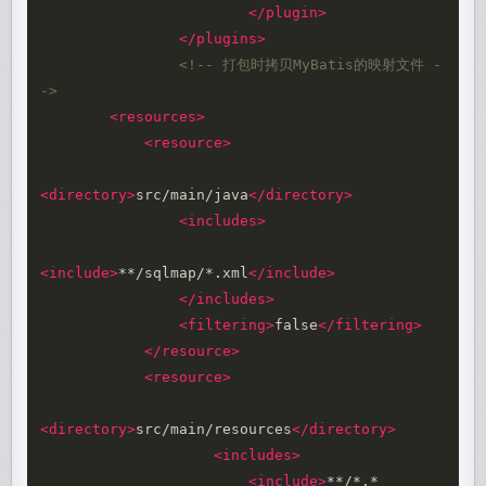
</plugin>
</plugins>
<!-- 打包时拷贝MyBatis的映射文件 -
->
<resources>
<resource>
<directory>
src/main/java
</directory>
<includes>
<include>
**/sqlmap/*.xml
</include>
</includes>
<filtering>
false
</filtering>
</resource>
<resource>
<directory>
src/main/resources
</directory>
<includes>
<include>
**/*.*