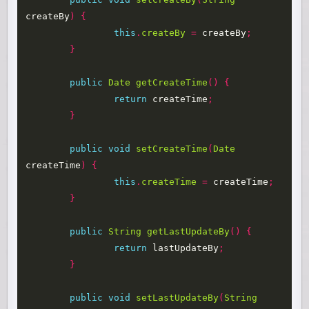
createBy
)
{
this
.
createBy
=
createBy
;
}
public
Date
getCreateTime
()
{
return
createTime
;
}
public
void
setCreateTime
(
Date
createTime
)
{
this
.
createTime
=
createTime
;
}
public
String
getLastUpdateBy
()
{
return
lastUpdateBy
;
}
public
void
setLastUpdateBy
(
String