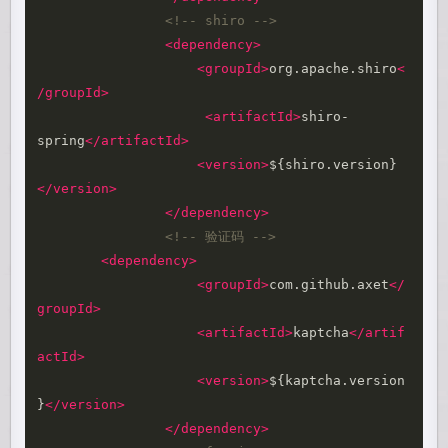
<!-- shiro -->
<dependency>
<groupId>
org.apache.shiro
<
/groupId>
<artifactId>
shiro-
spring
</artifactId>
<version>
${shiro.version}
</version>
</dependency>
<!-- 验证码 -->
<dependency>
<groupId>
com.github.axet
</
groupId>
<artifactId>
kaptcha
</artif
actId>
<version>
${kaptcha.version
}
</version>
</dependency>