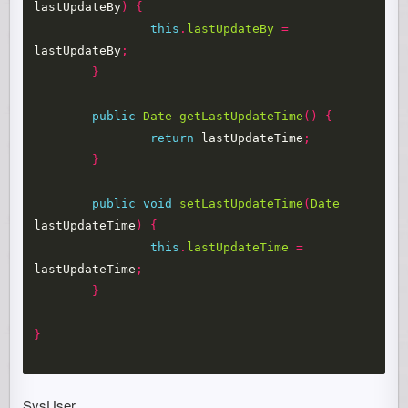
lastUpdateBy
)
{
this
.
lastUpdateBy
=
lastUpdateBy
;
}
public
Date
getLastUpdateTime
()
{
return
lastUpdateTime
;
}
public
void
setLastUpdateTime
(
Date
lastUpdateTime
)
{
this
.
lastUpdateTime
=
lastUpdateTime
;
}
}
SysUser