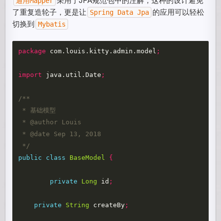
通用Mapper
了重复造轮子，更是让
的应用可以轻松
Spring Data Jpa
切换到
Mybatis
package
com.louis.kitty.admin.model
;
import
java.util.Date
;
/**

 * 基础模型

 * @author Louis

 * @date Sep 13, 2018

 */
public
class
BaseModel
{
private
Long
id
;
private
String
createBy
;