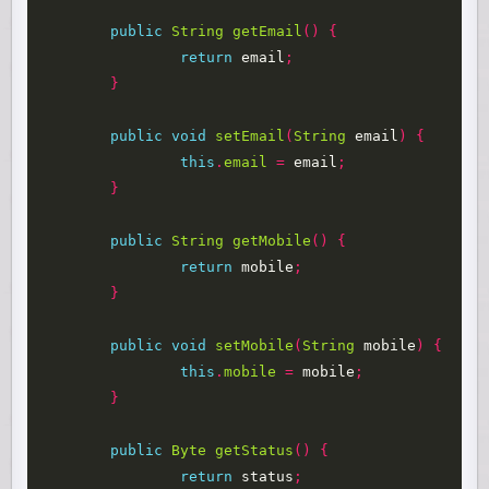
public
String
getEmail
()
{
return
email
;
}
public
void
setEmail
(
String
email
)
{
this
.
email
=
email
;
}
public
String
getMobile
()
{
return
mobile
;
}
public
void
setMobile
(
String
mobile
)
{
this
.
mobile
=
mobile
;
}
public
Byte
getStatus
()
{
return
status
;