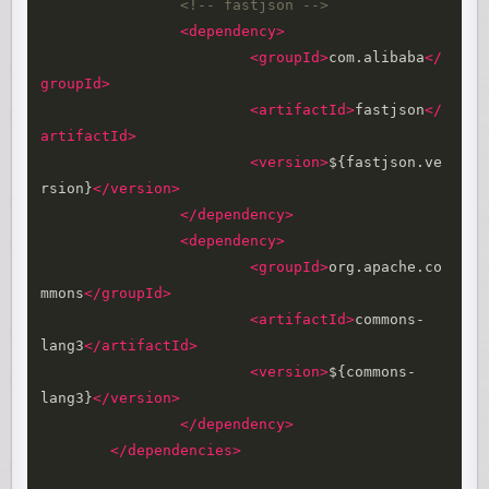
<!-- fastjson -->
<dependency>
<groupId>
com.alibaba
</
groupId>
<artifactId>
fastjson
</
artifactId>
<version>
${fastjson.ve
rsion}
</version>
</dependency>
<dependency>
<groupId>
org.apache.co
mmons
</groupId>
<artifactId>
commons-
lang3
</artifactId>
<version>
${commons-
lang3}
</version>
</dependency>
</dependencies>