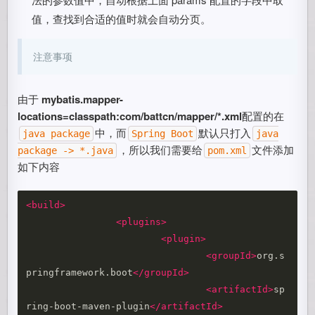
值，查找到合适的值时就会自动分页。
注意事项
由于
mybatis.mapper-
locations=classpath:com/battcn/mapper/*.xml
配置的在
中，而
默认只打入
java package
Spring Boot
java
，所以我们需要给
文件添加
package -> *.java
pom.xml
如下内容
<build>
<plugins>
<plugin>
<groupId>
org.s
pringframework.boot
</groupId>
<artifactId>
sp
ring-boot-maven-plugin
</artifactId>