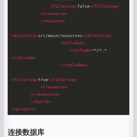
<filtering>
false
</filtering>
</resource>
<resource>
<directory>
src/main/resources
</directory>
<includes>
<include>
**/*.*
</include>
</includes>
<filtering>
true
</filtering>
</resource>
</resources>
</build>
</project>
连接数据库