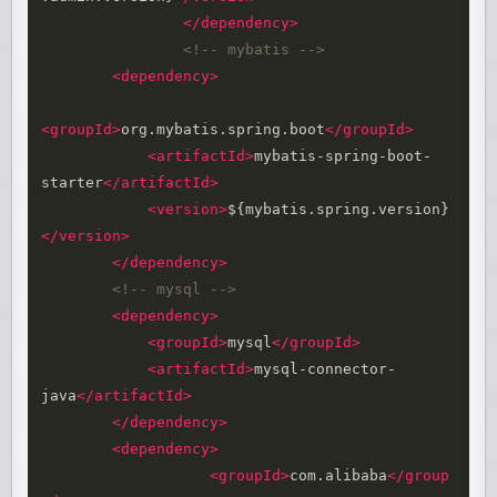
</dependency>
<!-- mybatis -->
<dependency>
<groupId>
org.mybatis.spring.boot
</groupId>
<artifactId>
mybatis-spring-boot-
starter
</artifactId>
<version>
${mybatis.spring.version}
</version>
</dependency>
<!-- mysql -->
<dependency>
<groupId>
mysql
</groupId>
<artifactId>
mysql-connector-
java
</artifactId>
</dependency>
<dependency>
<groupId>
com.alibaba
</group