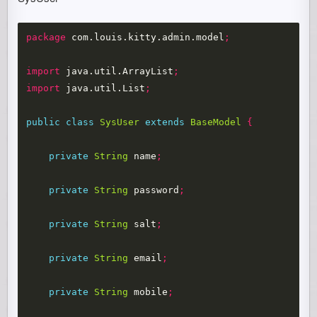
package
com.louis.kitty.admin.model
;
import
java.util.ArrayList
;
import
java.util.List
;
public
class
SysUser
extends
BaseModel
{
private
String
name
;
private
String
password
;
private
String
salt
;
private
String
email
;
private
String
mobile
;