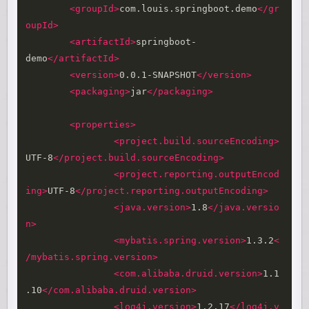
<groupId>
com.louis.springboot.demo
</gr
oupId>
<artifactId>
springboot-
demo
</artifactId>
<version>
0.0.1-SNAPSHOT
</version>
<packaging>
jar
</packaging>
<properties>
<project.build.sourceEncoding>
UTF-8
</project.build.sourceEncoding>
<project.reporting.outputEncod
ing>
UTF-8
</project.reporting.outputEncoding>
<java.version>
1.8
</java.versio
n>
<mybatis.spring.version>
1.3.2
<
/mybatis.spring.version>
<com.alibaba.druid.version>
1.1
.10
</com.alibaba.druid.version>
<log4j.version>
1.2.17
</log4j.v