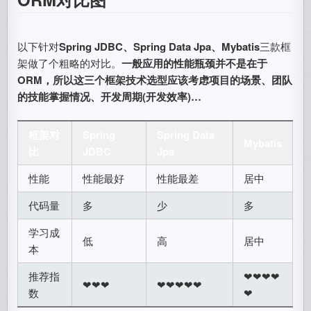
以下针对
Spring JDBC、Spring Data Jpa、Mybatis
三款框
架做了个粗略的对比。
一般应用的性能瓶颈并不是在于
ORM，所以这三个框架技术选型应该考虑项目的场景、团队
的技能掌握情况、开发周期(开发效率)…
框架对
Spring
Spring Data
Mybatis
比
JDBC
Jpa
性能
性能最好
性能最差
居中
代码量
多
少
多
学习成
低
高
居中
本
推荐指
❤❤❤❤
❤❤❤
❤❤❤❤❤
数
❤