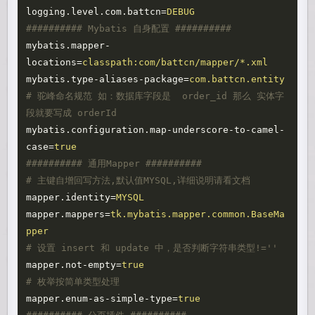
logging.level.com.battcn
=
DEBUG
mybatis.mapper-
locations
=
classpath:com/battcn/mapper/*.xml
mybatis.type-aliases-package
=
com.battcn.entity
# 驼峰命名规范 如：数据库字段是  order_id 那么 实体字
mybatis.configuration.map-underscore-to-camel-
case
=
true
########## 通用Mapper ##########

mapper.identity
=
MYSQL
mapper.mappers
=
tk.mybatis.mapper.common.BaseMa
pper
mapper.not-empty
=
true
mapper.enum-as-simple-type
=
true