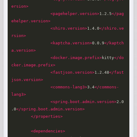
ersion>
<pagehelper.version>
1.2.5
</pag
ehelper.version>
<shiro.version>
1.4.0
</shiro.ve
rsion>
<kaptcha.version>
0.0.9
</kaptch
a.version>
<docker.image.prefix>
kitty
</do
cker.image.prefix>
<fastjson.version>
1.2.48
</fast
json.version>
<commons-lang3>
3.4
</commons-
lang3>
<spring.boot.admin.version>
2.0
.0
</spring.boot.admin.version>
</properties>
<dependencies>