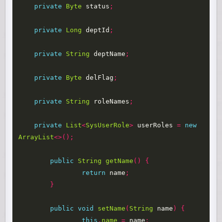
private
Byte
status
;
private
Long
deptId
;
private
String
deptName
;
private
Byte
delFlag
;
private
String
roleNames
;
private
List
<
SysUserRole
>
userRoles
=
new
ArrayList
<>();
public
String
getName
()
{
return
name
;
}
public
void
setName
(
String
name
)
{
this
.
name
=
name
;