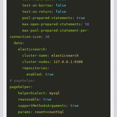
test-on-borrow
:
false
test-on-return
:
false
pool-prepared-statements
:
true
max-open-prepared-statements
:
50
max-pool-prepared-statement-per-
connection-size
:
20
data
:
elasticsearch
:
cluster-name
:
elasticsearch
cluster-nodes
:
127.0.0.1:9300
repositories
:
enabled
:
true
# pagehelper   
pagehelper
:
helperDialect
:
mysql
reasonable
:
true
supportMethodsArguments
:
true
params
:
count=countSql