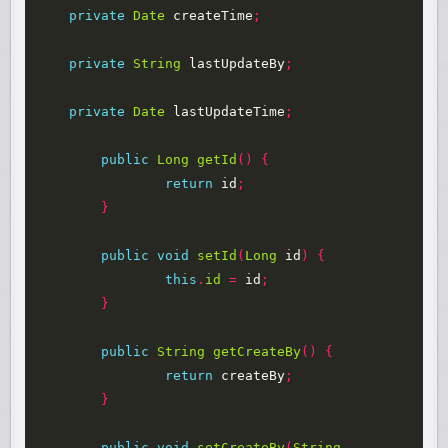
private
Date
createTime
;
private
String
lastUpdateBy
;
private
Date
lastUpdateTime
;
public
Long
getId
()
{
return
id
;
}
public
void
setId
(
Long
id
)
{
this
.
id
=
id
;
}
public
String
getCreateBy
()
{
return
createBy
;
}
public
void
setCreateBy
(
String