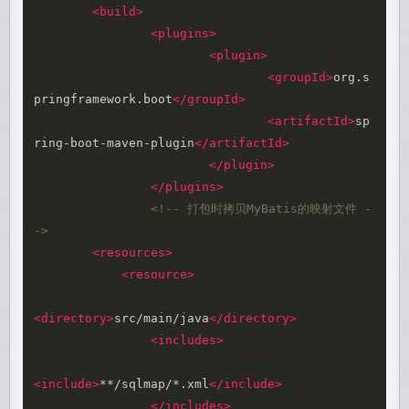
<build>
<plugins>
<plugin>
<groupId>
org.s
pringframework.boot
</groupId>
<artifactId>
sp
ring-boot-maven-plugin
</artifactId>
</plugin>
</plugins>
<!-- 打包时拷贝MyBatis的映射文件 -
->
<resources>
<resource>
<directory>
src/main/java
</directory>
<includes>
<include>
**/sqlmap/*.xml
</include>
</includes>