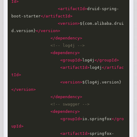
Id>
<artifactId>
druid-spring-
boot-starter
</artifactId>
<version>
${com.alibaba.drui
d.version}
</version>
</dependency>
<!-- log4j -->
<dependency>
<groupId>
log4j
</groupId>
<artifactId>
log4j
</artifac
tId>
<version>
${log4j.version}
</version>
</dependency>
<!-- swagger -->
<dependency>
<groupId>
io.springfox
</gro
upId>
<artifactId>
springfox-