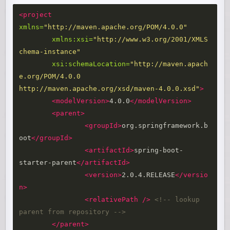
<project
xmlns=
"http://maven.apache.org/POM/4.0.0"
xmlns:xsi=
"http://www.w3.org/2001/XMLS
chema-instance"
xsi:schemaLocation=
"http://maven.apach
e.org/POM/4.0.0 
http://maven.apache.org/xsd/maven-4.0.0.xsd"
>
<modelVersion>
4.0.0
</modelVersion>
<parent>
<groupId>
org.springframework.b
oot
</groupId>
<artifactId>
spring-boot-
starter-parent
</artifactId>
<version>
2.0.4.RELEASE
</versio
n>
<relativePath
/>
<!-- lookup 
parent from repository -->
</parent>