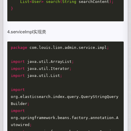
List
<
User
>
search
(
String
searchContent
);
}
4.serviceImpl实现类
package
com.louis.lion.admin.service.impl
;
import
java.util.ArrayList
;
import
java.util.Iterator
;
import
java.util.List
;
import
org.elasticsearch.index.query.QueryStringQuery
Builder
;
import
org.springframework.beans.factory.annotation.A
utowired
;