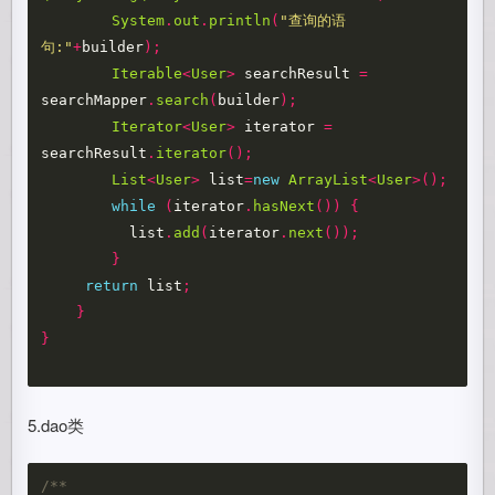
System
.
out
.
println
(
"查询的语
句:"
+
builder
);
Iterable
<
User
>
searchResult
=
searchMapper
.
search
(
builder
);
Iterator
<
User
>
iterator
=
searchResult
.
iterator
();
List
<
User
>
list
=
new
ArrayList
<
User
>();
while
(
iterator
.
hasNext
())
{
list
.
add
(
iterator
.
next
());
}
return
list
;
}
}
5.dao类
/**   
