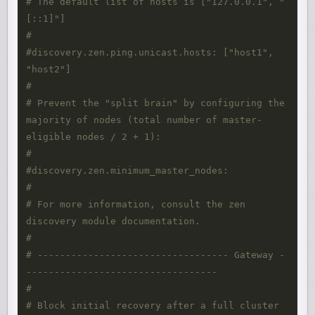
# The default list of hosts is ["127.0.0.1", "
[::1]"]
#
#discovery.zen.ping.unicast.hosts: ["host1", 
"host2"]
#
# Prevent the "split brain" by configuring the 
majority of nodes (total number of master-
eligible nodes / 2 + 1):
#
#discovery.zen.minimum_master_nodes: 
#
# For more information, consult the zen 
discovery module documentation.
#
# ---------------------------------- Gateway -
----------------------------------
#
# Block initial recovery after a full cluster 