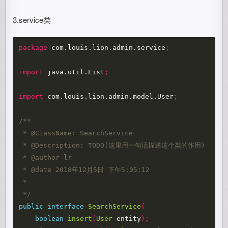
3.service类
package
com.louis.lion.admin.service
;
import
java.util.List
;
import
com.louis.lion.admin.model.User
;
/** 

 * @ClassName: SearchService 

 * @Description: TODO(这里用一句话描述这个类的作用) 

 * @author lr

 * @date 2018年12月5日 下午5:05:12 

 *  

 */
public
interface
SearchService
{
boolean
insert
(
User
entity
);