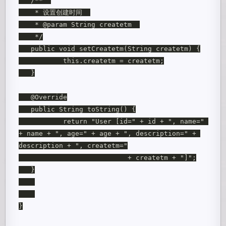
   /**  

    * 设置创建时间  

    * @param String createtm  

    */

   public void setCreatetm(String createtm) {

           this.createtm = createtm;

   }

   @Override

   public String toString() {

           return "User [id=" + id + ", name=" 
+ name + ", age=" + age + ", description=" + 
description + ", createtm="

                           + createtm + "]";

   }

}
