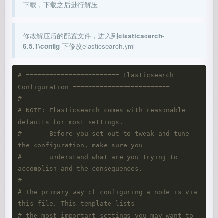
下载，下载之后进行解压
修改解压后的配置文件，进入到
elasticsearch-
6.5.1\config
下修改elasticsearch.yml
# ======================== Elasticsearch 
Configuration =========================
#
# NOTE: Elasticsearch comes with reasonable 
defaults for most settings.
#       Before you set out to tweak and tune 
the configuration, make sure you
#       understand what are you trying to 
accomplish and the consequences.
#
# The primary way of configuring a node is via 
this file. This template lists
# the most important settings you may want to 