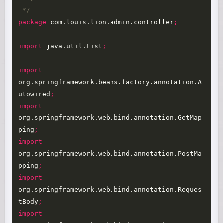
 */
package
com.louis.lion.admin.controller
;
import
java.util.List
;
import
org.springframework.beans.factory.annotation.A
utowired
;
import
org.springframework.web.bind.annotation.GetMap
ping
;
import
org.springframework.web.bind.annotation.PostMa
pping
;
import
org.springframework.web.bind.annotation.Reques
tBody
;
import