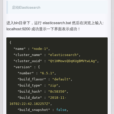
启动Elasticsearch
进入bin目录下，运行 elasticsearch.bat 然后在浏览上输入:
localhost:9200 成功显示一下界面表示成功！
{
"name"
:
"node-1"
,
"cluster_name"
:
"elasticsearch"
,
"cluster_uuid"
:
"Qt1HMowsQDqKUgBMVtwLAg"
,
"version"
:
{
"number"
:
"6.5.1"
,
"build_flavor"
:
"default"
,
"build_type"
:
"zip"
,
"build_hash"
:
"8c58350"
,
"build_date"
:
"2018-11-
16T02:22:42.182257Z"
,
"build_snapshot"
:
false
,