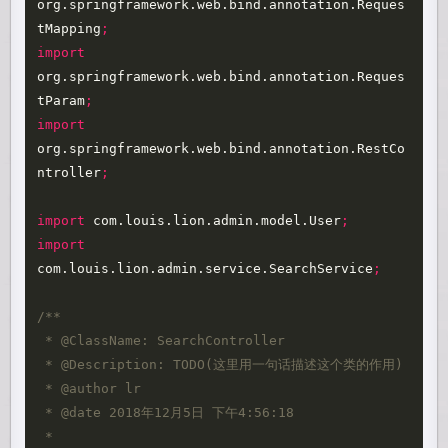
org.springframework.web.bind.annotation.Reques
tMapping
;
import
org.springframework.web.bind.annotation.Reques
tParam
;
import
org.springframework.web.bind.annotation.RestCo
ntroller
;
import
com.louis.lion.admin.model.User
;
import
com.louis.lion.admin.service.SearchService
;
/** 

 * @ClassName: SearchController 

 * @Description: TODO(这里用一句话描述这个类的作用) 

 * @author lr

 * @date 2018年12月5日 下午4:56:18 

 *  
