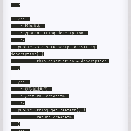
   }

   /**  

    * 设置描述  

    * @param String description  

    */

   public void setDescription(String 
description) {

           this.description = description;

   }

   /**  

    * 获取创建时间  

    * @return  createtm  

    */

   public String getCreatetm() {

           return createtm;

   }
