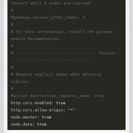
restart until N nodes are started:
#
#gateway.recover_after_nodes: 3
#
# For more information, consult the gateway 
module documentation.
#
# ---------------------------------- Various -
----------------------------------
#
# Require explicit names when deleting 
indices:
#
#action.destructive_requires_name: true
http.cors.enabled: 
http.cors.allow-origin: 
"*"
node.master: 
node.data: 
true