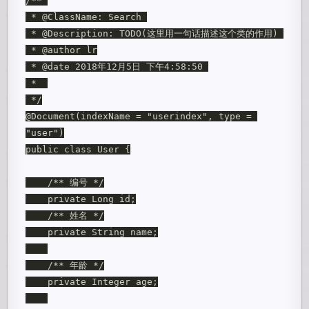
/** 

 * @ClassName: Search 

 * @Description: TODO(这里用一句话描述这个类的作用) 

 * @author lr

 * @date 2018年12月5日 下午4:58:50 

 *  

 */

@Document(indexName = "userindex", type = 
"user")

public class User {

    /** 编号 */

    private Long id;

    /** 姓名 */

    private String name;

    /** 年龄 */

    private Integer age;
