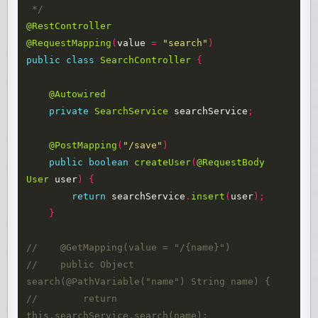
 */
@RestController
@RequestMapping
(
value
=
"search"
)
public
class
SearchController
{
@Autowired
private
SearchService
searchService
;
@PostMapping
(
"/save"
)
public
boolean
createUser
(
@RequestBody
User
user
)
{
return
searchService
.
insert
(
user
);
}
//    @GetMapping(value = "/{name}")
//    public Object 
search(@PathVariable("name") String name) {
//        return 
this.searchService.search(name);