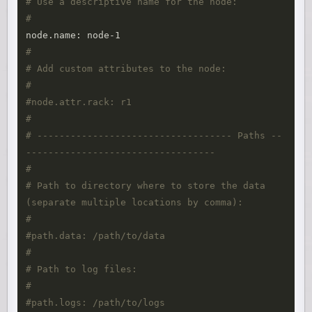
# Use a descriptive name for the node:
#
#
# Add custom attributes to the node:
#
#node.attr.rack: r1
#
# ----------------------------------- Paths --
----------------------------------
#
# Path to directory where to store the data 
(separate multiple locations by comma):
#
#path.data: /path/to/data
#
# Path to log files:
#
#path.logs: /path/to/logs