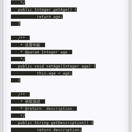
    */

   public Integer getAge() {

           return age;

   }

   /**  

    * 设置年龄  

    * @param Integer age  

    */

   public void setAge(Integer age) {

           this.age = age;

   }

   /**  

    * 获取描述  

    * @return  description  

    */

   public String getDescription() {

           return description;
