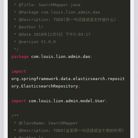
 * @Title: SearchMapper.java 

 * @Package com.louis.lion.admin.dao 

 * @Description: TODO(用一句话描述该文件做什么) 

 * @author lr

 * @date 2018年12月5日 下午5:03:17 

 * @version V1.0.0   

 */
package
com.louis.lion.admin.dao
;
import
org.springframework.data.elasticsearch.reposit
ory.ElasticsearchRepository
;
import
com.louis.lion.admin.model.User
;
/** 

 * @ClassName: SearchMapper 

 * @Description: TODO(这里用一句话描述这个类的作用) 

 * @author lr
