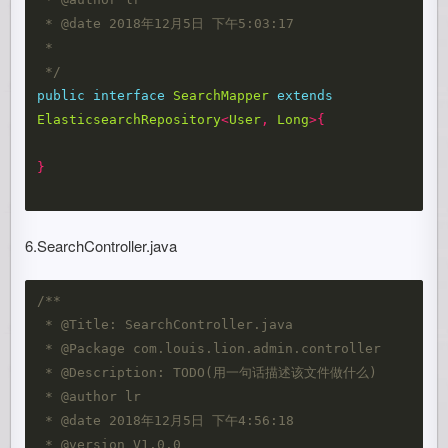
 * @date 2018年12月5日 下午5:03:17 

 *  

 */
public
interface
SearchMapper
extends
ElasticsearchRepository
<
User
,
Long
>{
}
6.SearchController.java
/**   

 * @Title: SearchController.java 

 * @Package com.louis.lion.admin.controller 

 * @Description: TODO(用一句话描述该文件做什么) 

 * @author lr

 * @date 2018年12月5日 下午4:56:18 

 * @version V1.0.0   
