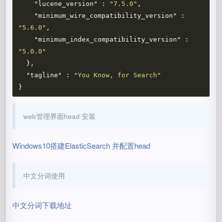
"lucene_version"
:
"7.5.0"
,
"minimum_wire_compatibility_version"
:
"5.6.0"
,
"minimum_index_compatibility_version"
:
"5.0.0"
},
"tagline"
:
"You Know, for Search"
}
web管理界面head 安装
Windows10搭建ElasticSearch 并配置head
中文分词使用
中文分词下载地址