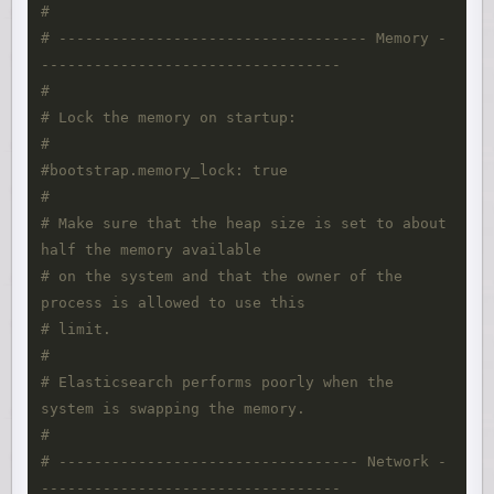
#
# ----------------------------------- Memory -
----------------------------------
#
# Lock the memory on startup:
#
#bootstrap.memory_lock: true
#
# Make sure that the heap size is set to about 
half the memory available
# on the system and that the owner of the 
process is allowed to use this
# limit.
#
# Elasticsearch performs poorly when the 
system is swapping the memory.
#
# ---------------------------------- Network -
----------------------------------