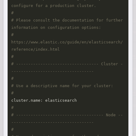
configure for a production cluster.
#
# Please consult the documentation for further 
information on configuration options:
# 
https://www.elastic.co/guide/en/elasticsearch/
reference/index.html
#
# ---------------------------------- Cluster -
----------------------------------
#
# Use a descriptive name for your cluster:
#
#
# ------------------------------------ Node --
----------------------------------
#