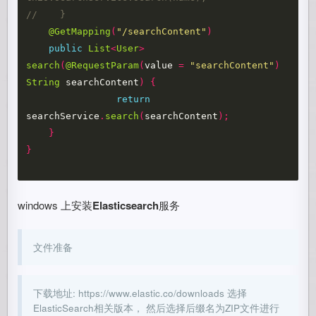
//    }
@GetMapping
(
"/searchContent"
)
public
List
<
User
>
search
(
@RequestParam
(
value
=
"searchContent"
)
String
searchContent
)
{
return
searchService
.
search
(
searchContent
);
}
}
windows 上安装
Elasticsearch
服务
文件准备
下载地址: https://www.elastic.co/downloads 选择
ElasticSearch相关版本， 然后选择后缀名为ZIP文件进行