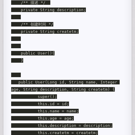
    /** 描述 */  

    private String description;

    /** 创建时间 */

    private String createtm;

    public User(){

    }

   public User(Long id, String name, Integer 
age, String description, String createtm) {

           super();

           this.id = id;

           this.name = name;

           this.age = age;

           this.description = description;

           this.createtm = createtm;
