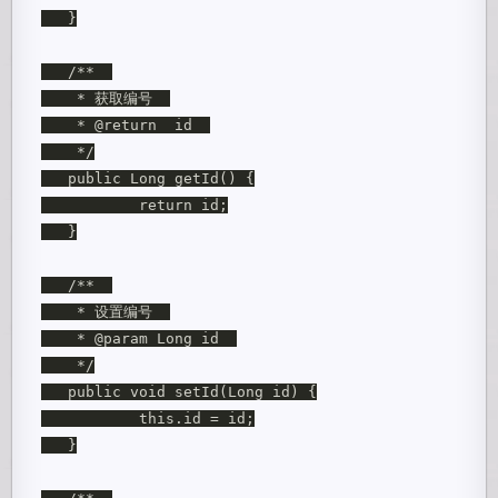
   }

   /**  

    * 获取编号  

    * @return  id  

    */

   public Long getId() {

           return id;

   }

   /**  

    * 设置编号  

    * @param Long id  

    */

   public void setId(Long id) {

           this.id = id;

   }
