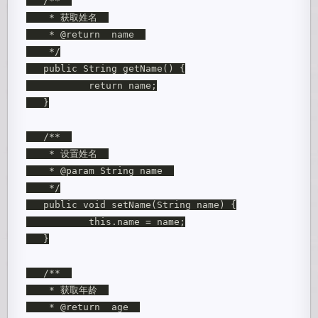
   /**  

    * 获取姓名  

    * @return  name  

    */

   public String getName() {

           return name;

   }

   /**  

    * 设置姓名  

    * @param String name  

    */

   public void setName(String name) {

           this.name = name;

   }

   /**  

    * 获取年龄  

    * @return  age  
