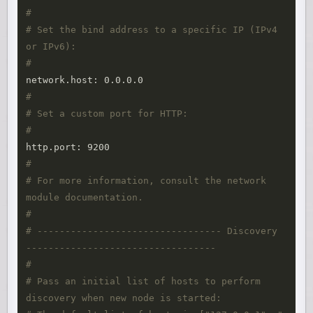
#
# Set the bind address to a specific IP (IPv4 
or IPv6):
#
#
# Set a custom port for HTTP:
#
#
# For more information, consult the network 
module documentation.
#
# --------------------------------- Discovery 
----------------------------------
#
# Pass an initial list of hosts to perform 
discovery when new node is started: