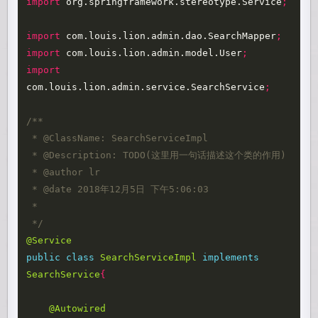
import
org.springframework.stereotype.Service
;
import
com.louis.lion.admin.dao.SearchMapper
;
import
com.louis.lion.admin.model.User
;
import
com.louis.lion.admin.service.SearchService
;
/** 

 * @ClassName: SearchServiceImpl 

 * @Description: TODO(这里用一句话描述这个类的作用) 

 * @author lr

 * @date 2018年12月5日 下午5:06:03 

 *  

 */
@Service
public
class
SearchServiceImpl
implements
SearchService
{
@Autowired