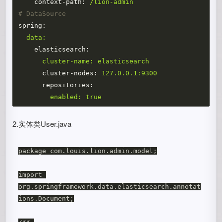
context-path:
/lion-admin
# DataSource
spring:
data:
elasticsearch:
cluster-name:
elasticsearch
cluster-nodes:
127.0.0.1:9300
repositories:
enabled:
true
2.实体类User.java
package com.louis.lion.admin.model;

import 
org.springframework.data.elasticsearch.annotat
ions.Document;
