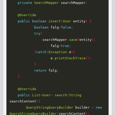
private
SearchMapper
searchMapper
;
@Override
public
boolean
insert
(
User
entity
)
{
boolean
falg
=
false
;
try
{
searchMapper
.
save
(
entity
);
falg
=
true
;
}
catch
(
Exception
e
){
e
.
printStackTrace
();
}
return
falg
;
}
@Override
public
List
<
User
>
search
(
String
searchContent
){
QueryStringQueryBuilder
builder
=
new
QueryStringQueryBuilder
(
searchContent
);