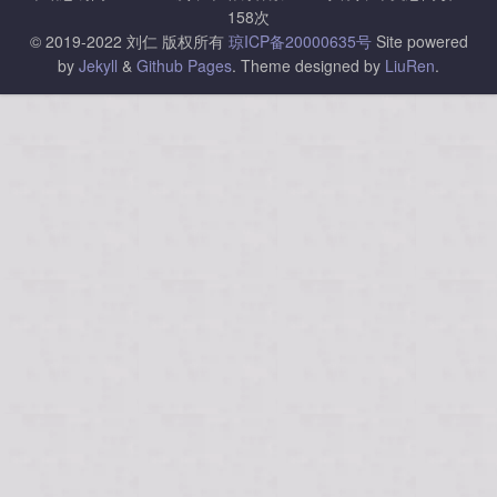
158
次
© 2019-2022 刘仁 版权所有
琼ICP备20000635号
Site powered
by
Jekyll
&
Github Pages
.
Theme designed by
LiuRen
.