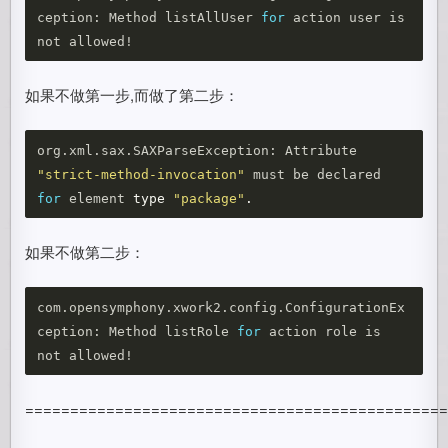
ception: Method listAllUser 
for 
action user is 
如果不做第一步,而做了第二步：
org.xml.sax.SAXParseException: Attribute 
"strict-method-invocation"
 must be declared 
for 
element 
type
"package"
.
如果不做第二步：
com.opensymphony.xwork2.config.ConfigurationEx
ception: Method listRole 
for 
action role is 
==============================================